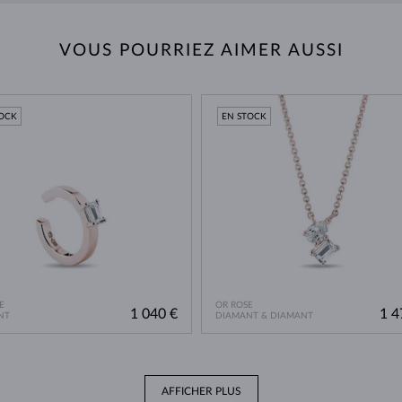
VOUS POURRIEZ AIMER AUSSI
TOCK
EN STOCK
E
OR ROSE
1 040 €
1 4
NT
DIAMANT & DIAMANT
AFFICHER PLUS