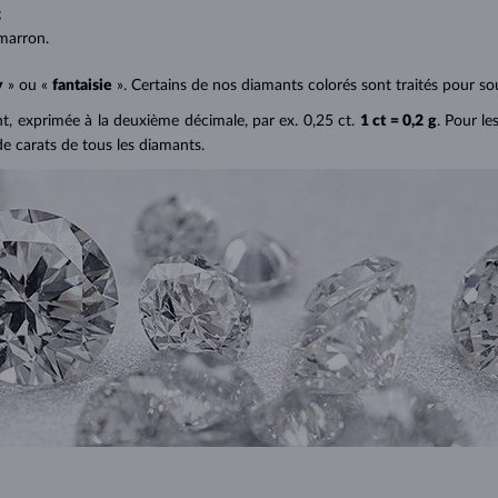
;
marron.
y
» ou «
fantaisie
». Certains de nos diamants colorés sont traités pour sou
ant, exprimée à la deuxième décimale, par ex. 0,25 ct.
1 ct = 0,2 g
. Pour le
de carats de tous les diamants.