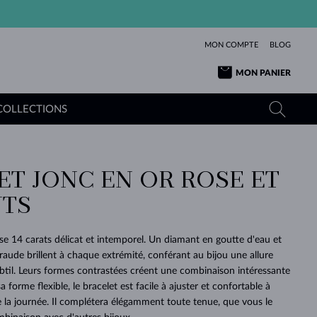
MON COMPTE
BLOG
MON PANIER
COLLECTIONS
ET JONC EN OR ROSE ET
OR JAUNE
TANZANITES
TOURMALINES
SAPHIRS
TS
OR ROSE
TOPAZES
MOLDAVITES
ÉMERAUDES
L'AMOUR
TOURMALINES
MINÉRAUX
MOLDAVITES
ose 14 carats délicat et intemporel. Un diamant en goutte d'eau et
PENDENTIFS
INTEMPORELS
AUTHENTIQUES
EXCEPTIONNELLES
BEAUTÉ
DE SES
PLUS
raude brillent à chaque extrémité, conférant au bijou une allure
MOLDAVITES
PENDENTIFS EN PERLES
MINÉRAUX
subtil. Leurs formes contrastées créent une combinaison intéressante
E
DÉCOUVRIR
BEAUTÉ
DES
POUR BÉBÉS
OR BLANC
MARIAGE
BELLES
RÊVES
PURE
 forme flexible, le bracelet est facile à ajuster et confortable à
e la journée. Il complétera élégamment toute tenue, que vous le
MARIAGE
OR JAUNE
OR JAUNE
DÉCOUVRIR
DÉCOUVRIR
DÉCOUVRIR
DÉCOUVRIR