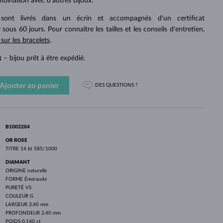
PERLES
mbinaison avec d'autres bijoux.
OR BLANC
OR ROSE
OR BLANC
DÉCOUVRIR
DÉCOUVRIR
DÉCOUVRIR
DÉCOUVRIR
 sont livrés dans un écrin et accompagnés d'un certificat
 sous 60 jours. Pour connaître les tailles et les conseils d'entretien,
DÉCOUVRIR
 sur les bracelets
.
k
– bijou prêt à être expédié.
Ajouter au panier
DES QUESTIONS ?
B1003204
OR ROSE
TITRE
14 kt 585/1000
DIAMANT
ORIGINE
naturelle
FORME
Émeraude
PURETÉ
VS
COULEUR
G
LARGEUR
3.40 mm
PROFONDEUR
2.40 mm
POIDS
0.140 ct