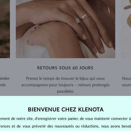
RETOURS SOUS 60 JOURS
telier
Prenez le temps de trouver le bijou qui vous
Nous
nde
accompagnera pour toujours – retours prolongés
sour
possibles.
RETOURS ET ÉCHANGES >
BIENVENUE CHEZ KLENOTA
ement de notre site, d’enregistrer votre panier, de vous maintenir connecter à
érences et de vous prévenir des nouveautés ou réductions, nous avons bes