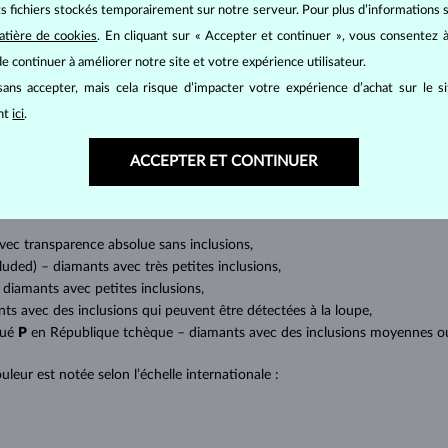
its fichiers stockés temporairement sur notre serveur. Pour plus d’informations su
BIJOUX EN
DIAMANT
atière de cookies
. En cliquant sur « Accepter et continuer », vous consentez à
e continuer à améliorer notre site et votre expérience utilisateur.
mants
, on utilise les 4 paramètres de base, appelés
4C
:
taille
(cut),
p
ans accepter, mais cela risque d’impacter votre expérience d’achat sur le s
amant.
ant
ici
.
at brillant. La taille ronde dite
brillant
appartient aux tailles les plus
a marquise, baguette, cœur, larme, ovale ou princesse (quadrilatère o
ACCEPTER ET CONTINUER
lles
).
a quantité, la taille et la répartition des inclusions ou bien des imperfec
avec transparence absolue sans inclusions,
cluded) – diamants avec très petites inclusions,
 diamants avec petites inclusions,
nts avec des inclusions qui peuvent être détectées à la loupe,
qué
P
en République tchèque – diamants avec des inclusions moyennes ou p
uleur est notée selon l’échelle internationale :
;