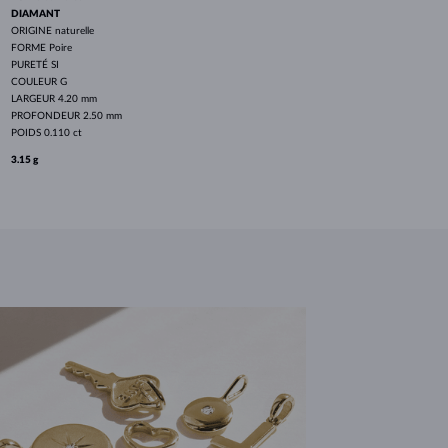
DIAMANT
ORIGINE
naturelle
FORME
Poire
PURETÉ
SI
COULEUR
G
LARGEUR
4.20 mm
PROFONDEUR
2.50 mm
POIDS
0.110 ct
3.15 g