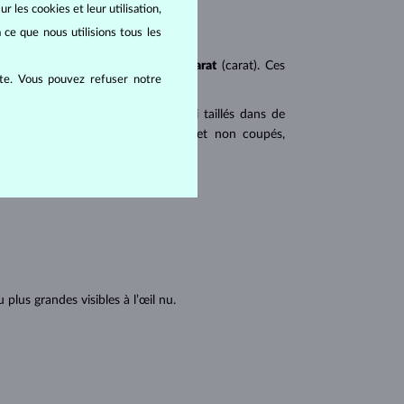
r les cookies et leur utilisation,
 ce que nous utilisions tous les
ureté
(clarity),
couleur
(color) et
carat
(carat). Ces
ite. Vous pouvez refuser notre
 populaires. Les diamants sont aussi taillés dans de
u triangulaire avec angles pointus et non coupés,
tions internes du diamant :
lus grandes visibles à l’œil nu.