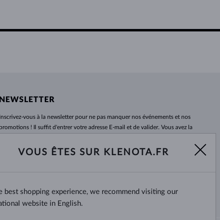
NEWSLETTER
Inscrivez-vous
à
la newsletter pour ne pas manquer nos événements et nos
promotions ! Il suffit d'entrer votre adresse E-mail et de valider. Vous avez la
possibilité de vous désabonner
à
tout moment. Nous attendons avec
impatience.
VOUS ÊTES SUR KLENOTA.FR
S'ABONNER
he best shopping experience, we recommend visiting our
Oui, je veux recevoir des
nouvelles intéressantes par e-mail.
ational website in English.