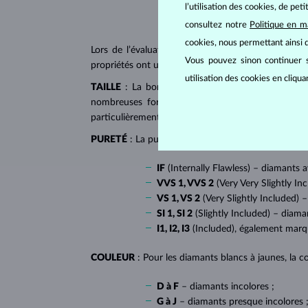
l’utilisation des cookies, de pet
consultez notre
Politique en m
cookies, nous permettant ainsi d
Lors de l’évaluation et de la certification des
dia
Vous pouvez sinon continuer s
propriétés ont un impact majeur sur le prix d’un di
utilisation des cookies en cliqu
TAILLE
: La bonne taille donne au diamant son écl
nombreuses formes dites fantaisies, telles que l
particulièrement populaire sur
les bagues de fiançai
PURETÉ
: La pureté de diamant est déterminée par l
IF
(Internally Flawless) – diamants 
VVS 1, VVS 2
(Very Very Slightly In
VS 1, VS 2
(Very Slightly Included) –
SI 1, SI 2
(Slightly Included) – diama
I1, I2, I3
(Included), également mar
COULEUR
: Pour les diamants blancs à jaunes, la co
D à F
– diamants incolores ;
G à J
– diamants presque incolores 