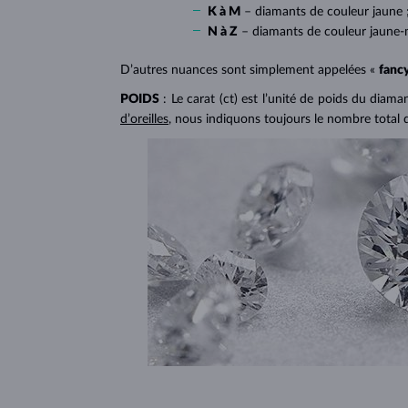
K à M
– diamants de couleur jaune 
N à Z
– diamants de couleur jaune-
D’autres nuances sont simplement appelées «
fanc
POIDS
: Le carat (ct) est l’unité de poids du diam
d’oreilles
, nous indiquons toujours le nombre total 