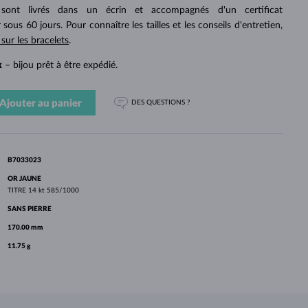
PERLES
OR BLANC
OR ROSE
OR BLANC
 sont livrés dans un écrin et accompagnés d'un certificat
DÉCOUVRIR
DÉCOUVRIR
DÉCOUVRIR
DÉCOUVRIR
 sous 60 jours. Pour connaître les tailles et les conseils d'entretien,
 sur les bracelets
.
DÉCOUVRIR
k
– bijou prêt à être expédié.
Ajouter au panier
DES QUESTIONS ?
B7033023
OR JAUNE
TITRE
14 kt 585/1000
SANS PIERRE
170.00 mm
11.75 g