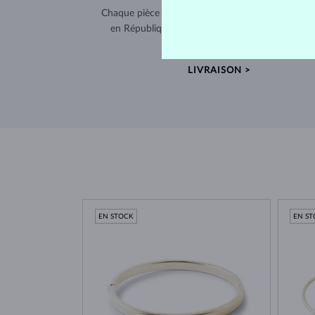
Chaque pièce est fabriquée à la main dans notre a
en République tchèque et expédiée dans le mo
entier.
LIVRAISON >
EN STOCK
EN S