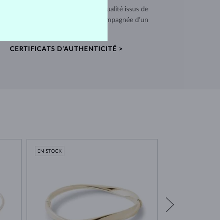
 utilisons des matériaux de haute qualité issus de
ces vérifiées. Chaque pièce est accompagnée d’un
certificat d’authenticité.
CERTIFICATS D’AUTHENTICITÉ >
EN STOCK
EN STOCK