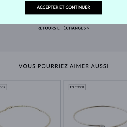
telier
Prenez le temps de trouver le bijou qui vous
Nous
ACCEPTER ET CONTINUER
nde
accompagnera pour toujours – retours prolongés
sour
possibles.
RETOURS ET ÉCHANGES >
VOUS POURRIEZ AIMER AUSSI
TOCK
EN STOCK