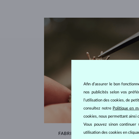
Afin d’assurer le bon fonctionn
nos publicités selon vos préf
l’utilisation des cookies, de pet
consultez notre
Politique en m
cookies, nous permettant ainsi d
Vous pouvez sinon continuer s
utilisation des cookies en cliqu
FABRIQUÉS À LA MAIN À PRAGUE