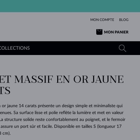
MON COMPTE
BLOG
MON PANIER
COLLECTIONS
ET MASSIF EN OR JAUNE
OR JAUNE
TANZANITES
TOURMALINES
SAPHIRS
TS
OR ROSE
TOPAZES
MOLDAVITES
ÉMERAUDES
L'AMOUR
TOURMALINES
MINÉRAUX
MOLDAVITES
n or jaune 14 carats présente un design simple et minimaliste qui
PENDENTIFS
INTEMPORELS
AUTHENTIQUES
EXCEPTIONNELLES
BEAUTÉ
DE SES
PLUS
enues. Sa surface lisse et polie reflète la lumière et met en valeur
MOLDAVITES
PENDENTIFS EN PERLES
MINÉRAUX
. La structure solide reste confortablement au poignet, et le fermoir
E
DÉCOUVRIR
BEAUTÉ
DES
POUR BÉBÉS
OR BLANC
MARIAGE
BELLES
RÊVES
PURE
 assure un port sûr et facile. Disponible en tailles S (longueur 17
8 cm).
MARIAGE
OR JAUNE
OR JAUNE
DÉCOUVRIR
DÉCOUVRIR
DÉCOUVRIR
DÉCOUVRIR