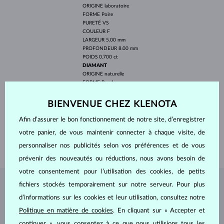
ORIGINE
laboratoire
FORME
Poire
PURETÉ
VS
COULEUR
F
LARGEUR
5.00 mm
PROFONDEUR
8.00 mm
POIDS
0.700 ct
DIAMANT
ORIGINE
naturelle
FORME
Ronde
PURETÉ
SI
COULEUR
G
BIENVENUE CHEZ KLENOTA
DIAMÈTRE
1.4 mm
POIDS
0.192 ct
Afin d’assurer le bon fonctionnement de notre site, d’enregistrer
LARGEUR
2.00 mm
votre panier, de vous maintenir connecter à chaque visite, de
POIDS
2.15 g
personnaliser nos publicités selon vos préférences et de vous
prévenir des nouveautés ou réductions, nous avons besoin de
votre consentement pour l’utilisation des cookies, de petits
fichiers stockés temporairement sur notre serveur. Pour plus
BIJOUX DE
L'ATELIER KLENOTA
d’informations sur les cookies et leur utilisation, consultez notre
Politique en matière de cookies
. En cliquant sur « Accepter et
continuer », vous consentez à ce que nous utilisions tous les