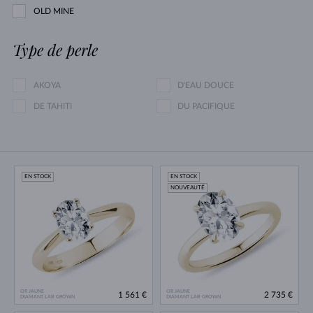
OLD MINE
Type de perle
AKOYA
D'EAU DOUCE
DE TAHITI
DU PACIFIQUE
EN STOCK
EN STOCK
NOUVEAUTÉ
OR JAUNE
OR JAUNE
1 561 €
2 735 €
DIAMANT LAB GROWN
DIAMANT LAB GROWN