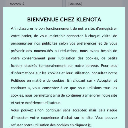
NOUVEAUTÉ
EN STOCK
BIENVENUE CHEZ KLENOTA
Afin d’assurer le bon fonctionnement de notre site, d’enregistrer
votre panier, de vous maintenir connecter à chaque visite, de
personnaliser nos publicités selon vos préférences et de vous
prévenir des nouveautés ou réductions, nous avons besoin de
OR JAUNE
OR JAUNE
1 996 €
2 170 €
DIAMANT LAB GROWN
DIAMANT LAB GROWN
votre consentement pour l’utilisation des cookies, de petits
EN STOCK
EN STOCK
fichiers stockés temporairement sur notre serveur. Pour plus
NOUVEAUTÉ
d’informations sur les cookies et leur utilisation, consultez notre
Politique en matière de cookies
. En cliquant sur « Accepter et
continuer », vous consentez à ce que nous utilisions tous les
cookies, nous permettant ainsi de continuer à améliorer notre site
et votre expérience utilisateur.
Vous pouvez sinon continuer sans accepter, mais cela risque
OR JAUNE
OR JAUNE
866 €
1 300 €
DIAMANT LAB GROWN
DIAMANT LAB GROWN
d’impacter votre expérience d’achat sur le site. Vous pouvez
EN STOCK
EN STOCK
refuser notre utilisation des cookies en cliquant
ici
.