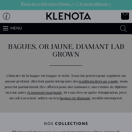
Bijoux en or faits main à Prague ->
|
7 % sur les alliances ->
MENU
BAGUES, OR JAUNE, DIAMANT LAB
GROWN
L’histoire de la bague est longue et riche. Souvent portées pour exprimer un
amour profond, elles font partie intégrante des
traditions liées au couple
, mais
peuvent parfaitement être offertes pour une naissance, une remise de diplôme
ou tout autre
évènement marquant
. Si vous êtes en quête d’inspiration, jetez
un œil à nos best-sellers ou nos
bagues en diamant
, modèle intemporel.
NOS
COLLECTIONS