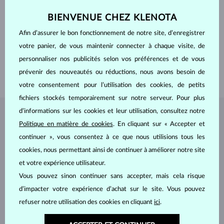
FORME
Ovale
PURETÉ
VS
BIENVENUE CHEZ KLENOTA
COULEUR
F
LARGEUR
5.00 mm
Afin d’assurer le bon fonctionnement de notre site, d’enregistrer
PROFONDEUR
7.00 mm
votre panier, de vous maintenir connecter à chaque visite, de
POIDS
0.690 ct
personnaliser nos publicités selon vos préférences et de vous
LARGEUR
2.80 mm
prévenir des nouveautés ou réductions, nous avons besoin de
POIDS
2.20 g
votre consentement pour l’utilisation des cookies, de petits
fichiers stockés temporairement sur notre serveur. Pour plus
d’informations sur les cookies et leur utilisation, consultez notre
BIJOUX DE
L'ATELIER KLENOTA
Politique en matière de cookies
. En cliquant sur « Accepter et
continuer », vous consentez à ce que nous utilisions tous les
cookies, nous permettant ainsi de continuer à améliorer notre site
et votre expérience utilisateur.
Vous pouvez sinon continuer sans accepter, mais cela risque
d’impacter votre expérience d’achat sur le site. Vous pouvez
refuser notre utilisation des cookies en cliquant
ici
.