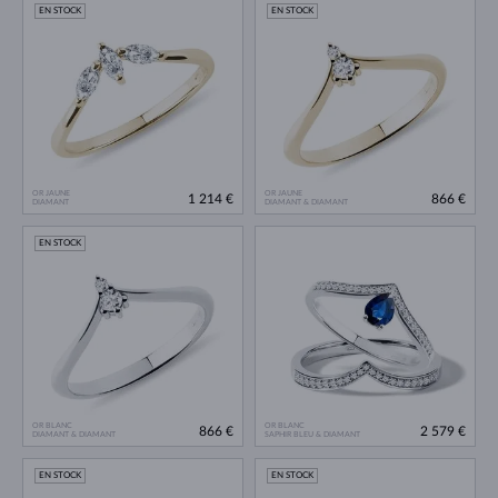
EN STOCK
EN STOCK
OR JAUNE
OR JAUNE
1 214 €
866 €
DIAMANT
DIAMANT & DIAMANT
EN STOCK
OR BLANC
OR BLANC
866 €
2 579 €
DIAMANT & DIAMANT
SAPHIR BLEU & DIAMANT
EN STOCK
EN STOCK