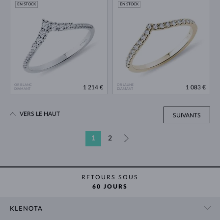
EN STOCK
EN STOCK
OR BLANC
OR JAUNE
1 214 €
1 083 €
DIAMANT
DIAMANT
VERS LE HAUT
SUIVANTS
1
2
»
RETOURS SOUS
60 JOURS
KLENOTA