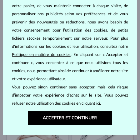
votre panier, de vous maintenir connecter à chaque visite, de
personnaliser nos publicités selon vos préférences et de vous
prévenir des nouveautés ou réductions, nous avons besoin de
OR JAUNE
OR BLANC
1 170 €
2 700 €
DIAMANT
DIAMANT & DIAMANT
votre consentement pour l’utilisation des cookies, de petits
fichiers stockés temporairement sur notre serveur. Pour plus
EN STOCK
EN STOCK
d’informations sur les cookies et leur utilisation, consultez notre
Politique en matière de cookies
. En cliquant sur « Accepter et
continuer », vous consentez à ce que nous utilisions tous les
cookies, nous permettant ainsi de continuer à améliorer notre site
et votre expérience utilisateur.
Vous pouvez sinon continuer sans accepter, mais cela risque
OR ROSE
OR BLANC
1 387 €
1 257 €
TOURMALINE ROSE & DIAMANT
DIAMANT
d’impacter votre expérience d’achat sur le site. Vous pouvez
refuser notre utilisation des cookies en cliquant
ici
.
EN STOCK
ACCEPTER ET CONTINUER