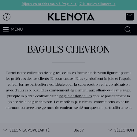
Bijoux en or faits main à Prague ->
|
7 % sur les alliances ->
MENU
BAGUES CHEVRON
Parmi notre collection de bagues, celles en forme de chevron figurent parmi
les préférées de nos clients. Et pour cause ! Elles symbolisent la joie et l'espoir,
et leur forme particulière est idéale pour la superposition et la combinaison
avec d'autres bijoux. Elles conviennent également aux
alliances de mariage
,
puisque la pierre centrale d'une
bague de fiançailles
épouse parfaitement la
pointe de la bague chevron. Les modèles plus riches, comme ceux avec un
diamant ou avec une gemme de couleur, se démarqueront particulièrement.
SELON LA POPULARITÉ
36/57
SÉLECTION