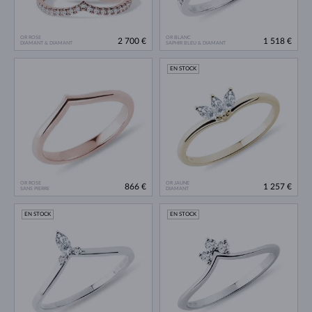
OR ROSE
OR BLANC
2 700 €
1 518 €
DIAMANT & DIAMANT
SAPHIR BLEU & DIAMANT
EN STOCK
OR ROSE
OR JAUNE
866 €
1 257 €
SANS PIERRE
DIAMANT
EN STOCK
EN STOCK