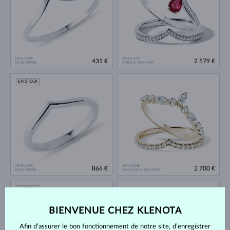
OR BLANC
OR BLANC
431 €
2 579 €
SANS PIERRE
RUBIS & DIAMANT
EN STOCK
OR BLANC
OR JAUNE
866 €
2 700 €
SANS PIERRE
DIAMANT & DIAMANT
EN STOCK
BIENVENUE CHEZ KLENOTA
Afin d’assurer le bon fonctionnement de notre site, d’enregistrer