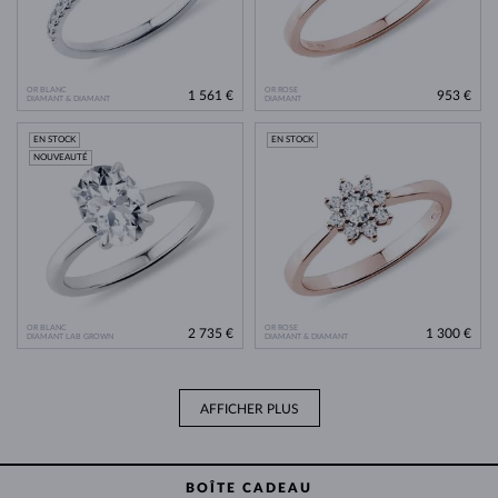
OR BLANC
OR ROSE
1 561 €
953 €
DIAMANT & DIAMANT
DIAMANT
EN STOCK
EN STOCK
NOUVEAUTÉ
OR BLANC
OR ROSE
2 735 €
1 300 €
DIAMANT LAB GROWN
DIAMANT & DIAMANT
AFFICHER PLUS
BOÎTE CADEAU