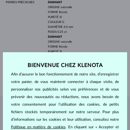
PIERRES PRÉCIEUSES
DIAMANT
ORIGINE
naturelle
FORME
Ronde
PURETÉ
SI
COULEUR
G
DIAMÈTRE
4.0 mm
POIDS
0.25 ct
DIAMANT
ORIGINE
naturelle
FORME
Ronde
PURETÉ
SI
COULEUR
G
DIAMÈTRE
2.5 mm
BIENVENUE CHEZ KLENOTA
POIDS
0.12 ct
Afin d’assurer le bon fonctionnement de notre site, d’enregistrer
LARGEUR
2.30 mm
votre panier, de vous maintenir connecter à chaque visite, de
POIDS
2.55 g
personnaliser nos publicités selon vos préférences et de vous
prévenir des nouveautés ou réductions, nous avons besoin de
votre consentement pour l’utilisation des cookies, de petits
BIJOUX DE
L'ATELIER KLENOTA
fichiers stockés temporairement sur notre serveur. Pour plus
d’informations sur les cookies et leur utilisation, consultez notre
Politique en matière de cookies
. En cliquant sur « Accepter et