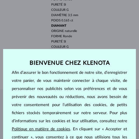
PURETÉ
SI
COULEUR
G
DIAMÈTRE
3.5 mm
POIDS
0.165 ct
DIAMANT
ORIGINE
naturelle
FORME
Ronde
PURETÉ
SI
COULEUR
G
DIAMÈTRE
1.5 mm
POIDS
0.015 ct
BIENVENUE CHEZ KLENOTA
LARGEUR
2.25 mm
Afin d’assurer le bon fonctionnement de notre site, d’enregistrer
POIDS
1.70 g
votre panier, de vous maintenir connecter à chaque visite, de
personnaliser nos publicités selon vos préférences et de vous
prévenir des nouveautés ou réductions, nous avons besoin de
BIJOUX DE
L'ATELIER KLENOTA
votre consentement pour l’utilisation des cookies, de petits
fichiers stockés temporairement sur notre serveur. Pour plus
d’informations sur les cookies et leur utilisation, consultez notre
Politique en matière de cookies
. En cliquant sur « Accepter et
continuer », vous consentez à ce que nous utilisions tous les