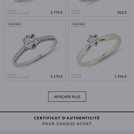
OR ROSE
OR ROSE
2 779 €
822 €
DIAMANT & DIAMANT
DIAMANT
EN STOCK
EN STOCK
OR ROSE
OR JAUNE
4 170 €
1 996 €
DIAMANT & DIAMANT
DIAMANT
AFFICHER PLUS
CERTIFICAT D'AUTHENTICITÉ
POUR CHAQUE ACHAT