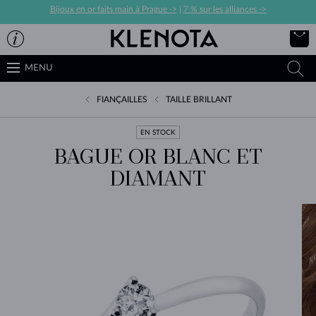
Bijoux en or faits main à Prague ->
|
7 % sur les alliances ->
MENU
FIANÇAILLES
TAILLE BRILLANT
EN STOCK
BAGUE OR BLANC ET
DIAMANT