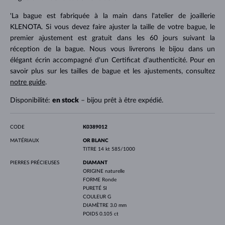
'La bague est fabriquée à la main dans l'atelier de joaillerie
KLENOTA. Si vous devez faire ajuster la taille de votre bague, le
premier ajustement est gratuit dans les 60 jours suivant la
réception de la bague. Nous vous livrerons le bijou dans un
élégant écrin accompagné d'un Certificat d'authenticité. Pour en
savoir plus sur les tailles de bague et les ajustements, consultez
notre guide
.
Disponibilité:
en stock
– bijou prêt à être expédié.
CODE
K0389012
MATÉRIAUX
OR BLANC
TITRE
14 kt 585/1000
PIERRES PRÉCIEUSES
DIAMANT
ORIGINE
naturelle
FORME
Ronde
PURETÉ
SI
COULEUR
G
DIAMÈTRE
3.0 mm
POIDS
0.105 ct