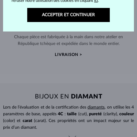
refuser notre utilisation des cookies en cliquant
ici
.
ACCEPTER ET CONTINUER
FABRIQUÉS À LA MAIN À PRAGUE
Chaque pièce est fabriquée à la main dans notre atelier en
République tchèque et expédiée dans le monde entier.
LIVRAISON >
BIJOUX EN
DIAMANT
Lors de l’évaluation et de la certification des
diamants
, on utilise les 4
paramètres de base, appelés
4C
:
taille
(cut),
pureté
(clarity),
couleur
(color) et
carat
(carat). Ces propriétés ont un impact majeur sur le
prix d’un diamant.