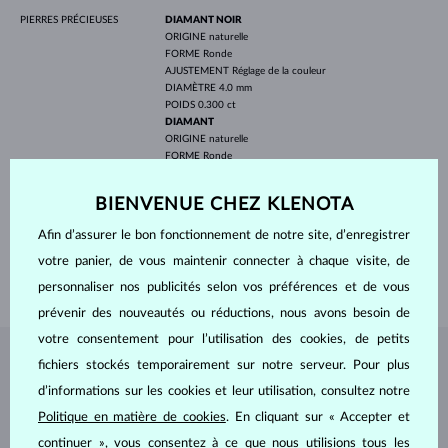
PIERRES PRÉCIEUSES
DIAMANT NOIR
ORIGINE
naturelle
FORME
Ronde
AJUSTEMENT
Réglage de la couleur
DIAMÈTRE
4.0 mm
POIDS
0.300 ct
DIAMANT
ORIGINE
naturelle
FORME
Ronde
PURETÉ
SI
COULEUR
G
BIENVENUE CHEZ KLENOTA
DIAMÈTRE
1.4 mm
POIDS
0.144 ct
Afin d’assurer le bon fonctionnement de notre site, d’enregistrer
LARGEUR
1.70 mm
votre panier, de vous maintenir connecter à chaque visite, de
POIDS
2.30 g
personnaliser nos publicités selon vos préférences et de vous
prévenir des nouveautés ou réductions, nous avons besoin de
votre consentement pour l’utilisation des cookies, de petits
fichiers stockés temporairement sur notre serveur. Pour plus
BIJOUX DE
L'ATELIER KLENOTA
d’informations sur les cookies et leur utilisation, consultez notre
Politique en matière de cookies
. En cliquant sur « Accepter et
continuer », vous consentez à ce que nous utilisions tous les