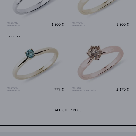
OR BLANC
OR JAUNE
1 300 €
1 300 €
DIAMANT BLEU
DIAMANT BLEU
EN STOCK
OR JAUNE
OR ROSE
779 €
2 170 €
DIAMANT BLEU
DIAMANT CHAMPAGNE
AFFICHER PLUS