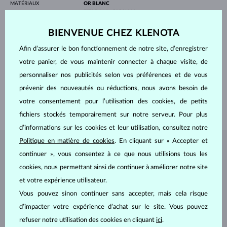
MATÉRIAUX
OR BLANC
TITRE
14 kt 585/1000
PIERRES PRÉCIEUSES
DIAMANT VERT
BIENVENUE CHEZ KLENOTA
ORIGINE
naturelle
FORME
Ronde
Afin d’assurer le bon fonctionnement de notre site, d’enregistrer
PURETÉ
SI
AJUSTEMENT
Réglage de la couleur
votre panier, de vous maintenir connecter à chaque visite, de
DIAMÈTRE
4.0 mm
personnaliser nos publicités selon vos préférences et de vous
POIDS
0.25 ct
prévenir des nouveautés ou réductions, nous avons besoin de
LARGEUR
1.90 mm
votre consentement pour l’utilisation des cookies, de petits
POIDS
1.75 g
fichiers stockés temporairement sur notre serveur. Pour plus
d’informations sur les cookies et leur utilisation, consultez notre
Politique en matière de cookies
. En cliquant sur « Accepter et
BIJOUX DE
L'ATELIER KLENOTA
continuer », vous consentez à ce que nous utilisions tous les
cookies, nous permettant ainsi de continuer à améliorer notre site
et votre expérience utilisateur.
Vous pouvez sinon continuer sans accepter, mais cela risque
d’impacter votre expérience d’achat sur le site. Vous pouvez
refuser notre utilisation des cookies en cliquant
ici
.