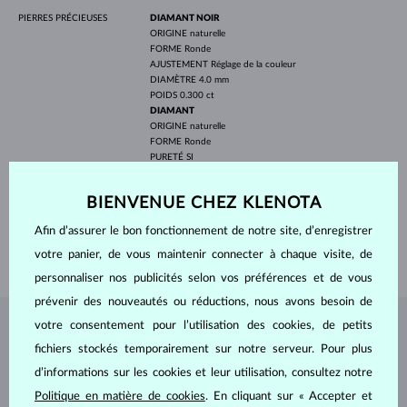
PIERRES PRÉCIEUSES
DIAMANT NOIR
ORIGINE
naturelle
FORME
Ronde
AJUSTEMENT
Réglage de la couleur
DIAMÈTRE
4.0 mm
POIDS
0.300 ct
DIAMANT
ORIGINE
naturelle
FORME
Ronde
PURETÉ
SI
COULEUR
G
DIAMÈTRE
1.4 mm
BIENVENUE CHEZ KLENOTA
POIDS
0.144 ct
LARGEUR
1.70 mm
Afin d’assurer le bon fonctionnement de notre site, d’enregistrer
POIDS
2.30 g
votre panier, de vous maintenir connecter à chaque visite, de
personnaliser nos publicités selon vos préférences et de vous
prévenir des nouveautés ou réductions, nous avons besoin de
votre consentement pour l’utilisation des cookies, de petits
BIJOUX DE
L'ATELIER KLENOTA
fichiers stockés temporairement sur notre serveur. Pour plus
d’informations sur les cookies et leur utilisation, consultez notre
Politique en matière de cookies
. En cliquant sur « Accepter et