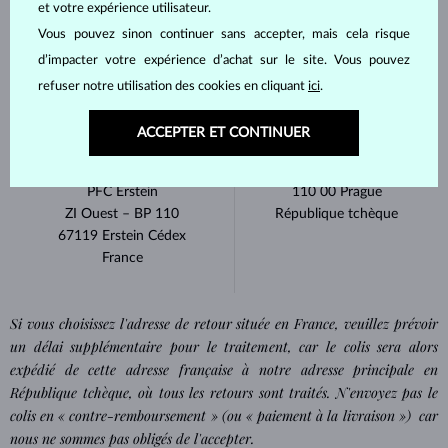
et votre expérience utilisateur.
Envoyez le colis à l’adresse de retour suivante. Une fois le
Vous pouvez sinon continuer sans accepter, mais cela risque
colis envoyé, veuillez nous en informer.
d’impacter votre expérience d’achat sur le site. Vous pouvez
refuser notre utilisation des cookies en cliquant
ici
.
Packeta International – 967337
93856532
ACCEPTER ET CONTINUER
c/o Asendia Germany
KLENOTA s.r.o.
Rue Ettore BUGATTI
Dušní 1082/6
PFC Erstein
110 00 Prague
ZI Ouest – BP 110
République tchèque
67119 Erstein Cédex
France
Si vous choisissez l'adresse de retour située en France, veuillez prévoir
un délai supplémentaire pour le traitement, car le colis sera alors
expédié de cette adresse française à notre adresse principale en
République tchèque, où tous les retours sont traités. N'envoyez pas le
colis en « contre-remboursement » (ou « paiement à la livraison ») car
nous ne sommes pas obligés de l'accepter.