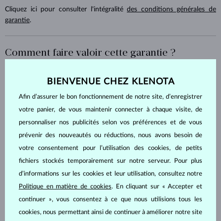
Cliquez ici pour consulter l'intégralité
des conditions générales de
garantie
.
Comment faire valoir cette garantie ?
Cliquez sur le bouton
Déposer une réclamation
en haut de
BIENVENUE CHEZ KLENOTA
la page.
Saisissez le numéro de commande ou de facture et l’adresse
Afin d’assurer le bon fonctionnement de notre site, d’enregistrer
e-mail que vous avez utilisée lors de l’achat. Notre outil en
votre panier, de vous maintenir connecter à chaque visite, de
ligne vous guidera ensuite étape par étape.
personnaliser nos publicités selon vos préférences et de vous
Une fois l’opération terminée, vous recevrez un e-mail de
prévenir des nouveautés ou réductions, nous avons besoin de
confirmation contenant les instructions pour nous expédier
votre consentement pour l’utilisation des cookies, de petits
le colis.
fichiers stockés temporairement sur notre serveur. Pour plus
Joignez les éléments suivants à votre colis :
d’informations sur les cookies et leur utilisation, consultez notre
- le bijou dans son emballage d'origine (écrin)
Politique en matière de cookies
. En cliquant sur « Accepter et
- le certificat d'authenticité KLENOTA
continuer », vous consentez à ce que nous utilisions tous les
- le cas échéant, tout certificat international (émis par le GIA,
cookies, nous permettant ainsi de continuer à améliorer notre site
l'IGI ou le HRD