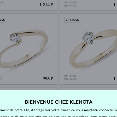
NE
OR JAUNE
1 214 €
1 
NT
DIAMANT
TOCK
EN STOCK
NE
OR JAUNE
996 €
1 
NT
DIAMANT
TOCK
EN STOCK
BIENVENUE CHEZ KLENOTA
ement de notre site, d’enregistrer votre panier, de vous maintenir connecter à