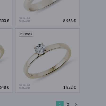
OR JAUNE
300 €
8 953 €
DIAMANT
EN STOCK
OR JAUNE
648 €
1 822 €
DIAMANT
1
2
»