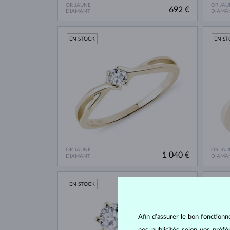
OR JAUNE
OR JAU
692 €
DIAMANT
DIAMA
EN STOCK
EN S
OR JAUNE
OR JAU
1 040 €
DIAMANT
DIAMA
EN STOCK
EN S
Afin d’assurer le bon fonctionn