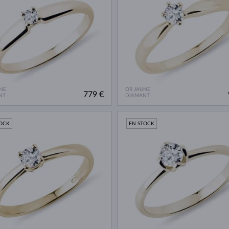
NE
OR JAUNE
779 €
NT
DIAMANT
TOCK
EN STOCK