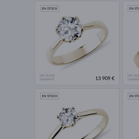
EN STOCK
EN S
OR JAUNE
OR JAU
13 909 €
DIAMANT
DIAMA
EN STOCK
EN S