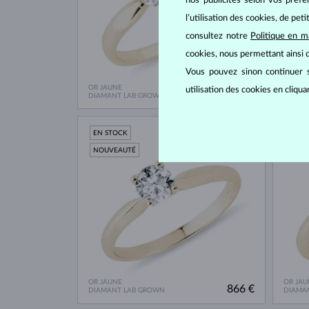
nos publicités selon vos préf
l’utilisation des cookies, de pet
consultez notre
Politique en m
cookies, nous permettant ainsi d
Vous pouvez sinon continuer s
OR JAUNE
OR JAU
utilisation des cookies en cliqu
1 214 €
DIAMANT LAB GROWN
DIAMA
EN STOCK
EN S
NOUVEAUTÉ
OR JAUNE
OR JAU
866 €
DIAMANT LAB GROWN
DIAMA