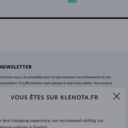
NEWSLETTER
Inscrivez-vous
à
la newsletter pour ne pas manquer nos événements et nos
promotions ! Il suffit d'entrer votre adresse E-mail et de valider. Vous avez la
possibilité de vous désabonner
à
tout moment. Nous attendons avec
impatience.
VOUS ÊTES SUR KLENOTA.FR
S'ABONNER
he best shopping experience, we recommend visiting our
Oui, je veux recevoir des
nouvelles intéressantes par e-mail.
ational website in English.