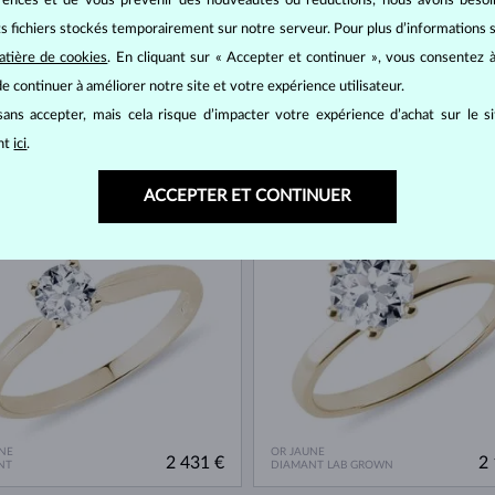
érences et de vous prévenir des nouveautés ou réductions, nous avons bes
its fichiers stockés temporairement sur notre serveur. Pour plus d’informations su
atière de cookies
. En cliquant sur « Accepter et continuer », vous consentez à
e continuer à améliorer notre site et votre expérience utilisateur.
ans accepter, mais cela risque d’impacter votre expérience d’achat sur le s
NE
OR JAUNE
ant
ici
.
1 996 €
1 
NT
DIAMANT
ACCEPTER ET CONTINUER
TOCK
EN STOCK
NE
OR JAUNE
2 431 €
2 
NT
DIAMANT LAB GROWN