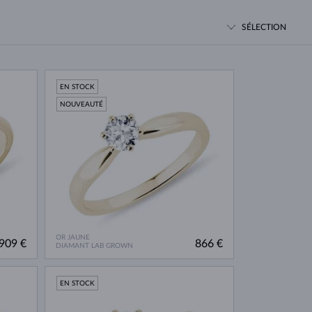
PERLES
OR BLANC
OR ROSE
OR BLANC
DÉCOUVRIR
DÉCOUVRIR
DÉCOUVRIR
DÉCOUVRIR
SÉLECTION
DÉCOUVRIR
EN STOCK
NOUVEAUTÉ
OR JAUNE
909 €
866 €
DIAMANT LAB GROWN
EN STOCK