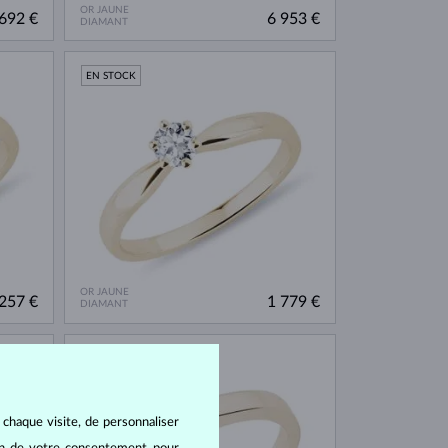
OR JAUNE
692 €
6 953 €
DIAMANT
EN STOCK
OR JAUNE
257 €
1 779 €
DIAMANT
EN STOCK
 chaque visite, de personnaliser