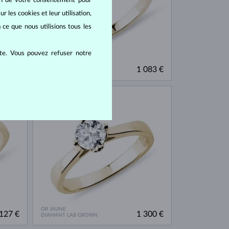
oin de votre consentement pour
r les cookies et leur utilisation,
 ce que nous utilisions tous les
ite. Vous pouvez refuser notre
OR JAUNE
170 €
1 083 €
DIAMANT
EN STOCK
OR JAUNE
127 €
1 300 €
DIAMANT LAB GROWN