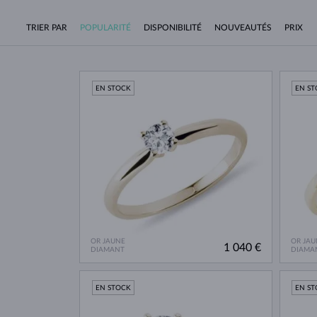
TRIER PAR
POPULARITÉ
DISPONIBILITÉ
NOUVEAUTÉS
PRIX
EN STOCK
EN S
OR JAUNE
OR JAU
1 040 €
DIAMANT
DIAMA
EN STOCK
EN S