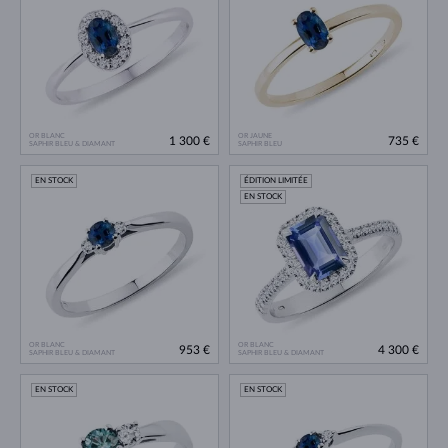
OR BLANC
OR JAUNE
1 300 €
735 €
SAPHIR BLEU & DIAMANT
SAPHIR BLEU
EN STOCK
ÉDITION LIMITÉE
EN STOCK
OR BLANC
OR BLANC
953 €
4 300 €
SAPHIR BLEU & DIAMANT
SAPHIR BLEU & DIAMANT
EN STOCK
EN STOCK