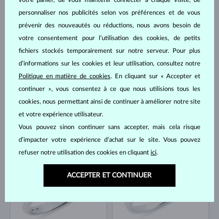
votre panier, de vous maintenir connecter à chaque visite, de
personnaliser nos publicités selon vos préférences et de vous
OR BLANC
OR BLANC
4 779 €
1 605 €
prévenir des nouveautés ou réductions, nous avons besoin de
SAPHIR BLEU & DIAMANT
SAPHIR BLEU & DIAMANT
votre consentement pour l’utilisation des cookies, de petits
NOUVEAUTÉ
EN STOCK
fichiers stockés temporairement sur notre serveur. Pour plus
d’informations sur les cookies et leur utilisation, consultez notre
Politique en matière de cookies
. En cliquant sur « Accepter et
continuer », vous consentez à ce que nous utilisions tous les
cookies, nous permettant ainsi de continuer à améliorer notre site
et votre expérience utilisateur.
OR BLANC
OR JAUNE
2 735 €
1 735 €
Vous pouvez sinon continuer sans accepter, mais cela risque
DIAMANT LAB GROWN BLEU & DIAMANT LAB GROWN
SAPHIR BLEU & DIAMANT
d’impacter votre expérience d’achat sur le site. Vous pouvez
ÉDITION LIMITÉE
EN STOCK
refuser notre utilisation des cookies en cliquant
ici
.
EN STOCK
ACCEPTER ET CONTINUER