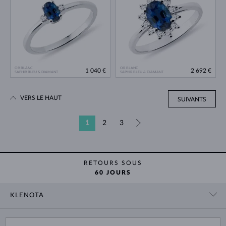
OR BLANC
OR BLANC
1 040 €
2 692 €
SAPHIR BLEU & DIAMANT
SAPHIR BLEU & DIAMANT
VERS LE HAUT
SUIVANTS
1
2
3
»
RETOURS SOUS
60 JOURS
KLENOTA
CONTACT
PANIER