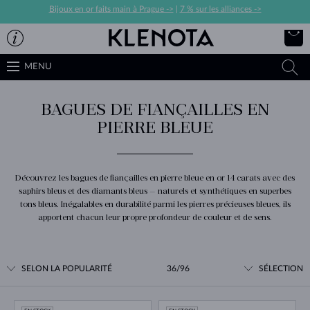
Bijoux en or faits main à Prague ->
|
7 % sur les alliances ->
MENU
BAGUES DE FIANÇAILLES EN
PIERRE BLEUE
Découvrez les bagues de fiançailles en pierre bleue en or 14 carats avec des
saphirs bleus et des diamants bleus — naturels et synthétiques en superbes
tons bleus. Inégalables en durabilité parmi les pierres précieuses bleues, ils
apportent chacun leur propre profondeur de couleur et de sens.
SELON LA POPULARITÉ
36/96
SÉLECTION