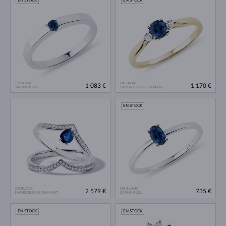
EN STOCK
EN STOCK
OR BLANC
OR JAUNE
1 083 €
1 170 €
SAPHIR BLEU
SAPHIR BLEU & DIAMANT
EN STOCK
OR BLANC
OR BLANC
2 579 €
735 €
SAPHIR BLEU & DIAMANT
SAPHIR BLEU
EN STOCK
EN STOCK