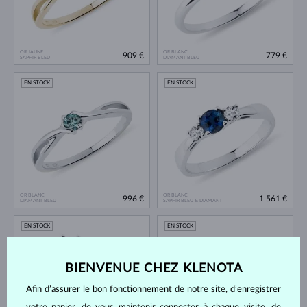
OR JAUNE
OR BLANC
909 €
779 €
SAPHIR BLEU
DIAMANT BLEU
EN STOCK
EN STOCK
OR BLANC
OR BLANC
996 €
1 561 €
DIAMANT BLEU
SAPHIR BLEU & DIAMANT
EN STOCK
EN STOCK
BIENVENUE CHEZ KLENOTA
Afin d’assurer le bon fonctionnement de notre site, d’enregistrer