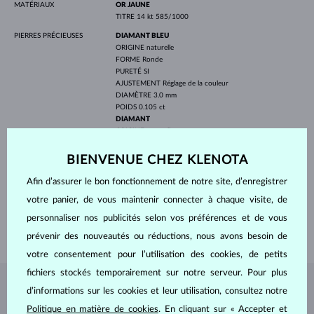
MATÉRIAUX
OR JAUNE
TITRE
14 kt 585/1000
PIERRES PRÉCIEUSES
DIAMANT BLEU
ORIGINE
naturelle
FORME
Ronde
PURETÉ
SI
AJUSTEMENT
Réglage de la couleur
DIAMÈTRE
3.0 mm
POIDS
0.105 ct
DIAMANT
ORIGINE
naturelle
FORME
Ronde
PURETÉ
SI
BIENVENUE CHEZ KLENOTA
COULEUR
G
DIAMÈTRE
2.5 mm
Afin d’assurer le bon fonctionnement de notre site, d’enregistrer
POIDS
0.120 ct
votre panier, de vous maintenir connecter à chaque visite, de
LARGEUR
2.30 mm
personnaliser nos publicités selon vos préférences et de vous
POIDS
1.90 g
prévenir des nouveautés ou réductions, nous avons besoin de
votre consentement pour l’utilisation des cookies, de petits
fichiers stockés temporairement sur notre serveur. Pour plus
d’informations sur les cookies et leur utilisation, consultez notre
BIJOUX DE
L'ATELIER KLENOTA
Politique en matière de cookies
. En cliquant sur « Accepter et