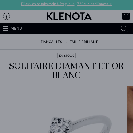
Bijoux en or faits main à Prague ->
|
7 % sur les alliances ->
MENU
FIANÇAILLES
TAILLE BRILLANT
EN STOCK
SOLITAIRE DIAMANT ET OR
BLANC