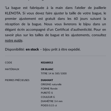
'La bague est fabriquée à la main dans l'atelier de joaillerie
KLENOTA. Si vous devez faire ajuster la taille de votre bague, le
premier ajustement est gratuit dans les 60 jours suivant la
réception de la bague. Nous vous livrerons le bijou dans un
élégant écrin accompagné d'un Certificat d'authenticité. Pour en
savoir plus sur les tailles de bague et les ajustements, consultez
notre guide
.
Disponibilité:
en stock
– bijou prêt à être expédié.
CODE
K0268012
MATÉRIAUX
OR BLANC
TITRE
14 kt 585/1000
PIERRES PRÉCIEUSES
DIAMANT
ORIGINE
naturelle
FORME
Ronde
PURETÉ
I1
COULEUR
G
DIAMÈTRE
3.4 mm
POIDS
0.15 ct