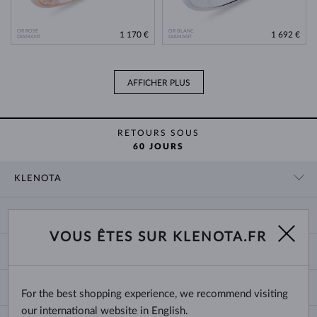
OR ROSE
OR BLANC
1 170 €
1 692 €
DIAMANT
DIAMANT
AFFICHER PLUS
RETOURS SOUS
60 JOURS
KLENOTA
CONTACT
PANIER
SHOWROOM
VOUS ÊTES SUR KLENOTA.FR
LIVRAISON ET PAIEMENT
NOUS CONNAÎTRE
BIJOUX
RETOURS ET ÉCHANGES
PRESSE
TAILLES DES BAGUES
GARANTIE
BLOG
CHANGE COUNTRY
For the best shopping experience, we recommend visiting
TAILLE ET VARIÉTÉ DES CHAÎNES
CHOISIR DES ALLIANCES
our international website in English.
TAILLES DE BRACELETS
CERTIFICATS D’AUTHENTICITÉ
France