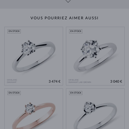
VOUS POURRIEZ AIMER AUSSI
EN STOCK
EN STOCK
OR BLANC
OR BLANC
3 474 €
3 040 €
DIAMANT
DIAMANT LAB GROWN
EN STOCK
EN STOCK