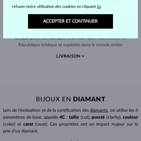
refuser notre utilisation des cookies en cliquant
ici
.
ACCEPTER ET CONTINUER
FABRIQUÉS À LA MAIN À PRAGUE
Chaque pièce est fabriquée à la main dans notre atelier en
République tchèque et expédiée dans le monde entier.
LIVRAISON >
BIJOUX EN
DIAMANT
Lors de l’évaluation et de la certification des
diamants
, on utilise les 4
paramètres de base, appelés
4C
:
taille
(cut),
pureté
(clarity),
couleur
(color) et
carat
(carat). Ces propriétés ont un impact majeur sur le
prix d’un diamant.