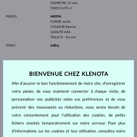
DIAMÈTRE
2.0 mm
POIDS
0.270 ct
PERLES
AKOYA
FORME
ronde
COULEUR
blanche
QUALITÉ
AAA
TAILLE
8 - 8.5 mm
POIDS
6.80 g
BIJOUX DE
L'ATELIER KLENOTA
BIENVENUE CHEZ KLENOTA
Afin d’assurer le bon fonctionnement de notre site, d’enregistrer
votre panier, de vous maintenir connecter à chaque visite, de
personnaliser nos publicités selon vos préférences et de vous
prévenir des nouveautés ou réductions, nous avons besoin de
votre consentement pour l’utilisation des cookies, de petits
fichiers stockés temporairement sur notre serveur. Pour plus
d’informations sur les cookies et leur utilisation, consultez notre