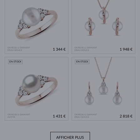
OR ROSE & DIAMANT
OR ROSE & DIAMANT
1 344 €
1 948 €
D'EAU DOUCE
D'EAU DOUCE
EN STOCK
EN STOCK
OR ROSE & DIAMANT
OR ROSE & DIAMANT
1 431 €
2 818 €
AKOYA
D'EAU DOUCE
AFFICHER PLUS