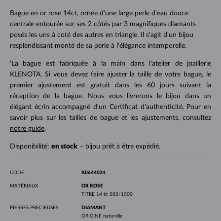
Bague en or rose 14ct, ornée d'une large perle d'eau douce
centrale entourée sur ses 2 côtés par 3 magnifiques diamants
posés les uns à coté des autres en triangle. Il s'agit d'un bijou
resplendissant monté de sa perle à l'élégance intemporelle.
'La bague est fabriquée à la main dans l'atelier de joaillerie
KLENOTA. Si vous devez faire ajuster la taille de votre bague, le
premier ajustement est gratuit dans les 60 jours suivant la
réception de la bague. Nous vous livrerons le bijou dans un
élégant écrin accompagné d'un Certificat d'authenticité. Pour en
savoir plus sur les tailles de bague et les ajustements, consultez
notre guide
.
Disponibilité:
en stock
– bijou prêt à être expédié.
CODE
K0644024
MATÉRIAUX
OR ROSE
TITRE
14 kt 585/1000
PIERRES PRÉCIEUSES
DIAMANT
ORIGINE
naturelle