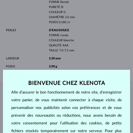
FORME
Ronde
PURETÉ
SI
COULEUR
G
DIAMÈTRE
2.0 mm
POIDS
0.180 ct
PERLES
D'EAU DOUCE
FORME
ronde
COULEUR
blanche
QUALITÉ
AAA
TAILLE
7.0-7.5 mm
LARGEUR
2.30 mm
POIDS
2.90 g
BIENVENUE CHEZ KLENOTA
Afin d’assurer le bon fonctionnement de notre site, d’enregistrer
BIJOUX DE
L'ATELIER KLENOTA
votre panier, de vous maintenir connecter à chaque visite, de
personnaliser nos publicités selon vos préférences et de vous
prévenir des nouveautés ou réductions, nous avons besoin de
votre consentement pour l’utilisation des cookies, de petits
fichiers stockés temporairement sur notre serveur. Pour plus