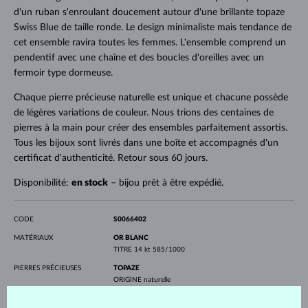
d'un ruban s'enroulant doucement autour d'une brillante topaze
Swiss Blue de taille ronde. Le design minimaliste mais tendance de
cet ensemble ravira toutes les femmes. L'ensemble comprend un
pendentif avec une chaîne et des boucles d'oreilles avec un
fermoir type dormeuse.
Chaque pierre précieuse naturelle est unique et chacune possède
de légères variations de couleur. Nous trions des centaines de
pierres à la main pour créer des ensembles parfaitement assortis.
Tous les bijoux sont livrés dans une boîte et accompagnés d'un
certificat d'authenticité. Retour sous 60 jours.
Disponibilité:
en stock
– bijou prêt à être expédié.
CODE
S0066402
MATÉRIAUX
OR BLANC
TITRE
14 kt 585/1000
PIERRES PRÉCIEUSES
TOPAZE
ORIGINE
naturelle
FORME
Ronde
DIAMÈTRE
3.00 mm