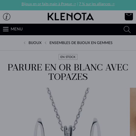
Bijoux en or faits main à Prague ->
|
7 % sur les alliances ->
MENU
BIJOUX
ENSEMBLES DE BIJOUX EN GEMMES
EN STOCK
PARURE EN OR BLANC AVEC
TOPAZES