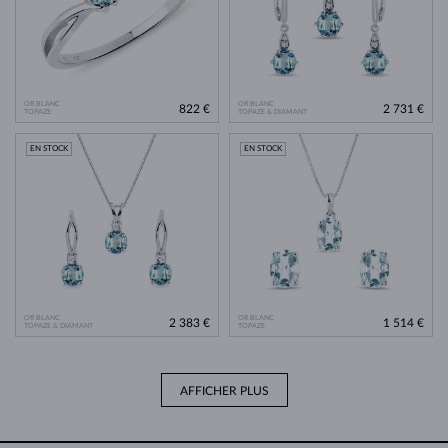
OR BLANC
OR BLANC
822 €
2 731 €
TOPAZE
TOPAZE & DIAMANT
EN STOCK
EN STOCK
OR BLANC
OR BLANC
2 383 €
1 514 €
TOPAZE & DIAMANT
TOPAZE
AFFICHER PLUS