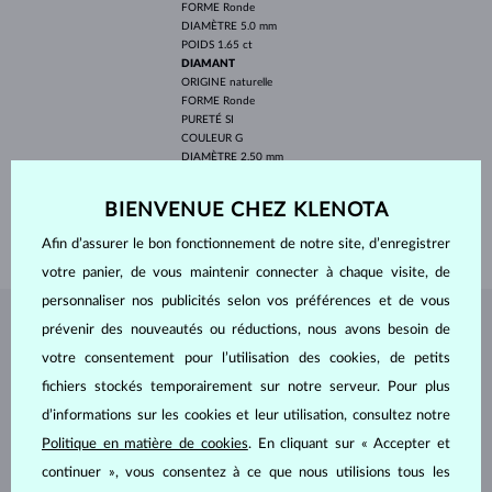
FORME
Ronde
DIAMÈTRE
5.0 mm
POIDS
1.65 ct
DIAMANT
ORIGINE
naturelle
FORME
Ronde
PURETÉ
SI
COULEUR
G
DIAMÈTRE
2.50 mm
POIDS
0.180 ct
BIENVENUE CHEZ KLENOTA
LONGEUR
420.00 mm
POIDS
4.10 g
Afin d’assurer le bon fonctionnement de notre site, d’enregistrer
votre panier, de vous maintenir connecter à chaque visite, de
personnaliser nos publicités selon vos préférences et de vous
prévenir des nouveautés ou réductions, nous avons besoin de
BIJOUX DE
L'ATELIER KLENOTA
votre consentement pour l’utilisation des cookies, de petits
fichiers stockés temporairement sur notre serveur. Pour plus
d’informations sur les cookies et leur utilisation, consultez notre
Politique en matière de cookies
. En cliquant sur « Accepter et
continuer », vous consentez à ce que nous utilisions tous les