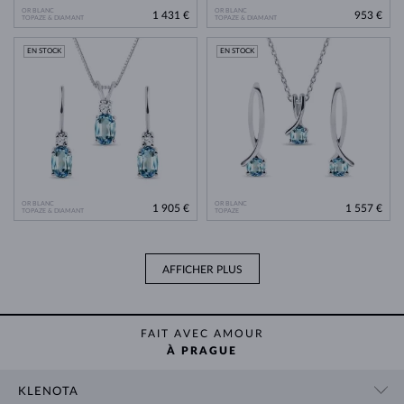
OR BLANC
OR BLANC
1 431 €
953 €
TOPAZE & DIAMANT
TOPAZE & DIAMANT
EN STOCK
EN STOCK
OR BLANC
OR BLANC
1 905 €
1 557 €
TOPAZE & DIAMANT
TOPAZE
AFFICHER PLUS
FAIT AVEC AMOUR
À PRAGUE
KLENOTA