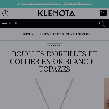
Bijoux en or faits main à Prague ->
|
7 % sur les alliances ->
MENU
BIJOUX
ENSEMBLES DE BIJOUX EN GEMMES
EN STOCK
BOUCLES D'OREILLES ET
COLLIER EN OR BLANC ET
TOPAZES