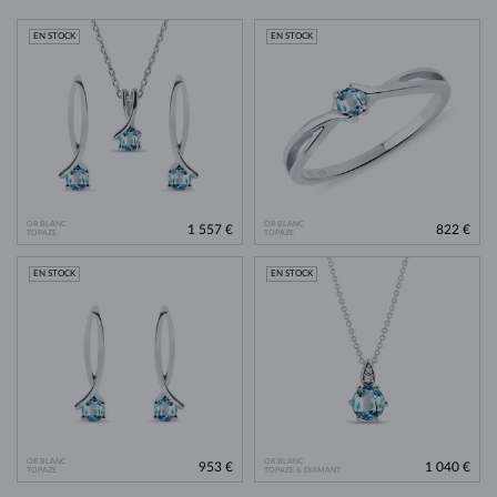
EN STOCK
EN STOCK
OR BLANC
OR BLANC
1 557 €
822 €
TOPAZE
TOPAZE
EN STOCK
EN STOCK
OR BLANC
OR BLANC
953 €
1 040 €
TOPAZE
TOPAZE & DIAMANT