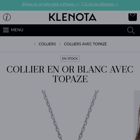
Bijoux en or faits main à Prague ->
|
7 % sur les alliances ->
MENU
COLLIERS
COLLIERS AVEC TOPAZE
EN STOCK
COLLIER EN OR BLANC AVEC
TOPAZE