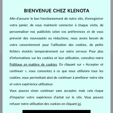
ORIGINE
naturelle
FORME
Ronde
DIAMÈTRE
3.00 mm
BIENVENUE CHEZ KLENOTA
POIDS
0.150 ct
Afin d’assurer le bon fonctionnement de notre site, d’enregistrer
LARGEUR
4.50 mm
votre panier, de vous maintenir connecter à chaque visite, de
PROFONDEUR
9.20 mm
personnaliser nos publicités selon vos préférences et de vous
LONGEUR
420.00 mm
prévenir des nouveautés ou réductions, nous avons besoin de
POIDS
1.25 g
votre consentement pour l’utilisation des cookies, de petits
fichiers stockés temporairement sur notre serveur. Pour plus
d’informations sur les cookies et leur utilisation, consultez notre
BIJOUX DE
L'ATELIER KLENOTA
Politique en matière de cookies
. En cliquant sur « Accepter et
continuer », vous consentez à ce que nous utilisions tous les
cookies, nous permettant ainsi de continuer à améliorer notre site
et votre expérience utilisateur.
Vous pouvez sinon continuer sans accepter, mais cela risque
d’impacter votre expérience d’achat sur le site. Vous pouvez
refuser notre utilisation des cookies en cliquant
ici
.