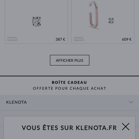
OR ROSE
OR ROSE
387 €
609 €
DIAMANT
DIAMANT
AFFICHER PLUS
BOÎTE CADEAU
OFFERTE POUR CHAQUE ACHAT
KLENOTA
CONTACT
PANIER
SHOWROOM
VOUS ÊTES SUR KLENOTA.FR
LIVRAISON ET PAIEMENT
NOUS CONNAÎTRE
BIJOUX
RETOURS ET ÉCHANGES
PRESSE