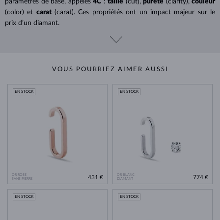
paramètres de base, appelés
4C
:
taille
(cut),
pureté
(clarity),
couleur
(color) et
carat
(carat). Ces propriétés ont un impact majeur sur le
prix d’un diamant.
VOUS POURRIEZ AIMER AUSSI
EN STOCK
EN STOCK
OR ROSE
OR BLANC
431 €
774 €
SANS PIERRE
DIAMANT
EN STOCK
EN STOCK