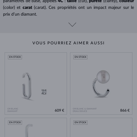
paramètres de base, appelés
4C
:
taille
(cut),
pureté
(clarity),
couleur
(color) et
carat
(carat). Ces propriétés ont un impact majeur sur le
prix d’un diamant.
VOUS POURRIEZ AIMER AUSSI
EN STOCK
EN STOCK
OR BLANC
OR BLANC & DIAMANT
609 €
866 €
DIAMANT
D'EAU DOUCE
EN STOCK
EN STOCK