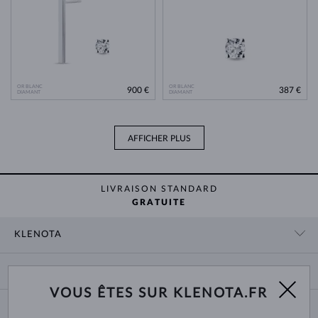
OR BLANC
OR BLANC
900 €
387 €
DIAMANT
DIAMANT
AFFICHER PLUS
LIVRAISON STANDARD
GRATUITE
KLENOTA
CONTACT
PANIER
SHOWROOM
VOUS ÊTES SUR KLENOTA.FR
LIVRAISON ET PAIEMENT
NOUS CONNAÎTRE
BIJOUX
RETOURS ET ÉCHANGES
PRESSE