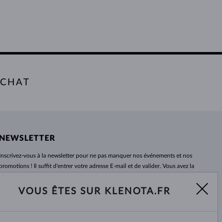
ACHAT
NEWSLETTER
Inscrivez-vous
à
la newsletter pour ne pas manquer nos événements et nos
promotions ! Il suffit d'entrer votre adresse E-mail et de valider. Vous avez la
possibilité de vous désabonner
à
tout moment. Nous attendons avec
impatience.
VOUS ÊTES SUR KLENOTA.FR
S'ABONNER