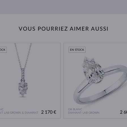
VOUS POURRIEZ AIMER AUSSI
TOCK
EN STOCK
NC
OR BLANC
2 170 €
2 6
NT LAB GROWN & DIAMANT
DIAMANT LAB GROWN