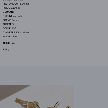
PROFONDEUR
8.00 mm
POIDS
2.100 ct
DIAMANT
ORIGINE
naturelle
FORME
Ronde
PURETÉ
SI
COULEUR
G
DIAMÈTRE
1.3 - 1.4 mm
POIDS
0.300 ct
420.00 mm
6.05 g