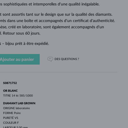
PERLES
OR BLANC
OR ROSE
OR BLANC
s sophistiquées et intemporelles d'une qualité inégalable.
DÉCOUVRIR
DÉCOUVRIR
DÉCOUVRIR
DÉCOUVRIR
sont assortis tant sur le design que sur la qualité des diamants.
ivrés dans une boîte et accompagnés d'un certificat d'authenticité.
DÉCOUVRIR
hèse, créé en laboratoire, sont également accompagnés d'un
al. Retour sous 60 jours.
k
– bijou prêt à être expédié.
Ajouter au panier
DES QUESTIONS ?
S0871752
OR BLANC
TITRE
14 kt 585/1000
DIAMANT LAB GROWN
ORIGINE
laboratoire
FORME
Poire
PURETÉ
VS
COULEUR
F
LARGEUR
5.00 mm