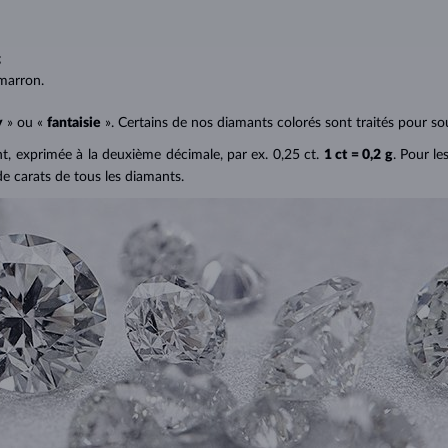
;
;
marron.
y
» ou «
fantaisie
». Certains de nos diamants colorés sont traités pour sou
ant, exprimée à la deuxième décimale, par ex. 0,25 ct.
1 ct = 0,2 g
. Pour le
de carats de tous les diamants.