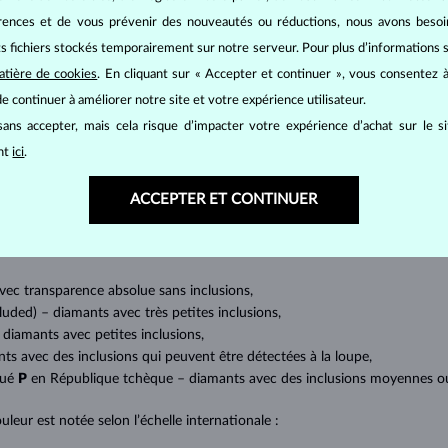
érences et de vous prévenir des nouveautés ou réductions, nous avons bes
its fichiers stockés temporairement sur notre serveur. Pour plus d’informations su
atière de cookies
. En cliquant sur « Accepter et continuer », vous consentez à
BIJOUX EN
DIAMANT
e continuer à améliorer notre site et votre expérience utilisateur.
mants
, on utilise les 4 paramètres de base, appelés
4C
:
taille
(cut),
p
ans accepter, mais cela risque d’impacter votre expérience d’achat sur le s
amant.
ant
ici
.
at brillant. La taille ronde dite
brillant
appartient aux tailles les plus
a marquise, baguette, cœur, larme, ovale ou princesse (quadrilatère o
ACCEPTER ET CONTINUER
lles
).
a quantité, la taille et la répartition des inclusions ou bien des imperfec
avec transparence absolue sans inclusions,
cluded) – diamants avec très petites inclusions,
 diamants avec petites inclusions,
nts avec des inclusions qui peuvent être détectées à la loupe,
qué
P
en République tchèque – diamants avec des inclusions moyennes ou p
uleur est notée selon l’échelle internationale :