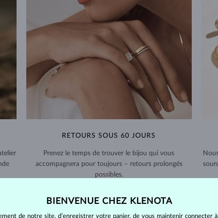
RETOURS SOUS 60 JOURS
telier
Prenez le temps de trouver le bijou qui vous
Nous
nde
accompagnera pour toujours – retours prolongés
sour
possibles.
RETOURS ET ÉCHANGES >
BIENVENUE CHEZ KLENOTA
ement de notre site, d’enregistrer votre panier, de vous maintenir connecter à