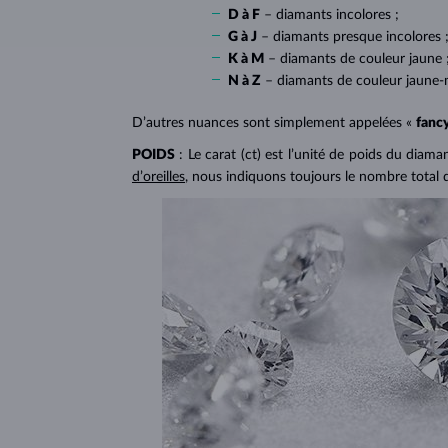
D à F
– diamants incolores ;
G à J
– diamants presque incolores 
K à M
– diamants de couleur jaune 
N à Z
– diamants de couleur jaune-
D’autres nuances sont simplement appelées «
fanc
POIDS
: Le carat (ct) est l’unité de poids du diam
d’oreilles
, nous indiquons toujours le nombre total 