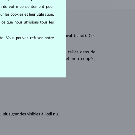
oin de votre consentement pour
r les cookies et leur utilisation,
 ce que nous utilisions tous les
ureté
(clarity),
couleur
(color) et
carat
(carat). Ces
ite. Vous pouvez refuser notre
 populaires. Les diamants sont aussi taillés dans de
u triangulaire avec angles pointus et non coupés,
tions internes du diamant :
lus grandes visibles à l’œil nu.