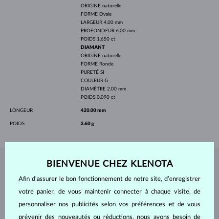
ORIGINE
naturelle
FORME
Ovale
LARGEUR
4.00 mm
PROFONDEUR
6.00 mm
POIDS
1.650 ct
DIAMANT
ORIGINE
naturelle
FORME
Ronde
PURETÉ
SI
COULEUR
G
DIAMÈTRE
2.00 mm
POIDS
0.090 ct
LONGEUR
420.00 mm
POIDS
3.60 g
BIENVENUE CHEZ KLENOTA
BIJOUX DE
L'ATELIER KLENOTA
Afin d’assurer le bon fonctionnement de notre site, d’enregistrer
votre panier, de vous maintenir connecter à chaque visite, de
personnaliser nos publicités selon vos préférences et de vous
prévenir des nouveautés ou réductions, nous avons besoin de