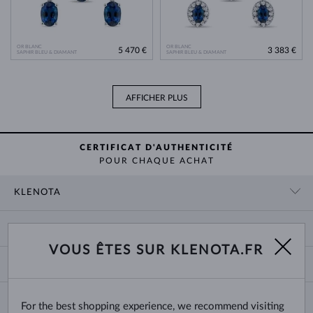
OR BLANC
OR BLANC
5 470 €
3 383 €
SAPHIR BLEU & DIAMANT
SAPHIR BLEU & DIAMANT
AFFICHER PLUS
CERTIFICAT D'AUTHENTICITÉ
POUR CHAQUE ACHAT
KLENOTA
CONTACT
PANIER
SHOWROOM
VOUS ÊTES SUR KLENOTA.FR
LIVRAISON ET PAIEMENT
NOUS CONNAÎTRE
BIJOUX
RETOURS ET ÉCHANGES
PRESSE
TAILLES DES BAGUES
GARANTIE
BLOG
CHANGE COUNTRY
For the best shopping experience, we recommend visiting
TAILLE ET VARIÉTÉ DES CHAÎNES
CHOISIR DES ALLIANCES