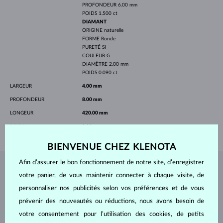
PROFONDEUR
6.00 mm
POIDS
1.500 ct
DIAMANT
ORIGINE
naturelle
FORME
Ronde
PURETÉ
SI
COULEUR
G
DIAMÈTRE
2.00 mm
POIDS
0.090 ct
LARGEUR
4.00 mm
PROFONDEUR
8.00 mm
LONGEUR
420.00 mm
POIDS
2.90 g
BIENVENUE CHEZ KLENOTA
Afin d’assurer le bon fonctionnement de notre site, d’enregistrer
BIJOUX DE
L'ATELIER KLENOTA
votre panier, de vous maintenir connecter à chaque visite, de
personnaliser nos publicités selon vos préférences et de vous
prévenir des nouveautés ou réductions, nous avons besoin de
votre consentement pour l’utilisation des cookies, de petits