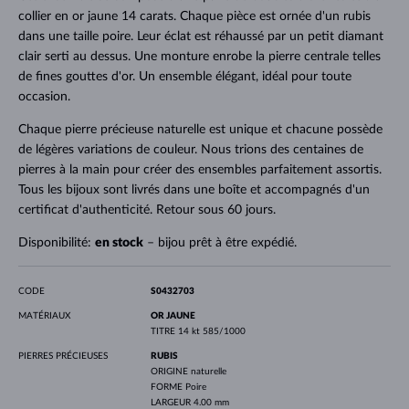
collier en or jaune 14 carats. Chaque pièce est ornée d'un rubis
dans une taille poire. Leur éclat est réhaussé par un petit diamant
clair serti au dessus. Une monture enrobe la pierre centrale telles
de fines gouttes d'or. Un ensemble élégant, idéal pour toute
occasion.
Chaque pierre précieuse naturelle est unique et chacune possède
de légères variations de couleur. Nous trions des centaines de
pierres à la main pour créer des ensembles parfaitement assortis.
Tous les bijoux sont livrés dans une boîte et accompagnés d'un
certificat d'authenticité. Retour sous 60 jours.
Disponibilité:
en stock
– bijou prêt à être expédié.
CODE
S0432703
MATÉRIAUX
OR JAUNE
TITRE
14 kt 585/1000
PIERRES PRÉCIEUSES
RUBIS
ORIGINE
naturelle
FORME
Poire
LARGEUR
4.00 mm