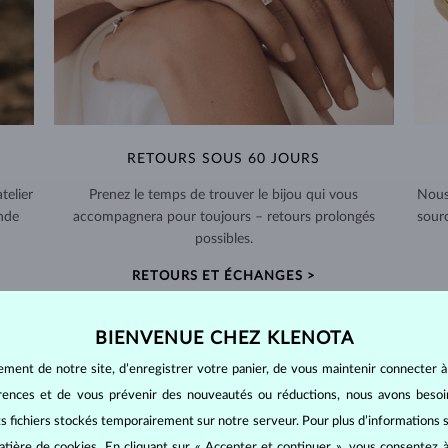
RETOURS SOUS 60 JOURS
telier
Prenez le temps de trouver le bijou qui vous
Nous
nde
accompagnera pour toujours – retours prolongés
sour
possibles.
RETOURS ET ÉCHANGES >
BIENVENUE CHEZ KLENOTA
ement de notre site, d’enregistrer votre panier, de vous maintenir connecter à
érences et de vous prévenir des nouveautés ou réductions, nous avons bes
BIJOUX EN
DIAMANT
its fichiers stockés temporairement sur notre serveur. Pour plus d’informations su
mants
, on utilise les 4 paramètres de base, appelés
4C
:
taille
(cut),
p
atière de cookies
. En cliquant sur « Accepter et continuer », vous consentez à