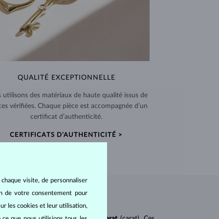
QUALITÉ EXCEPTIONNELLE
 utilisons des matériaux de haute qualité issus de
ces vérifiées. Chaque pièce est accompagnée d’un
certificat d’authenticité.
CERTIFICATS D’AUTHENTICITÉ >
 chaque visite, de personnaliser
oin de votre consentement pour
r les cookies et leur utilisation,
ureté
(clarity),
couleur
(color) et
carat
(carat). Ces
 ce que nous utilisions tous les