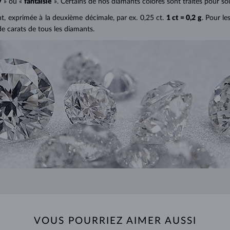
y
» ou «
fantaisie
». Certains de nos diamants colorés sont traités pour sou
ant, exprimée à la deuxième décimale, par ex. 0,25 ct.
1 ct = 0,2 g
. Pour le
de carats de tous les diamants.
VOUS POURRIEZ AIMER AUSSI