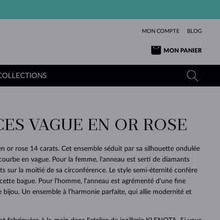
MON COMPTE
BLOG
MON PANIER
COLLECTIONS
CES VAGUE EN OR ROSE
OR JAUNE
TANZANITES
TOURMALINES
SAPHIRS
OR ROSE
TOPAZES
MOLDAVITES
ÉMERAUDES
en or rose 14 carats. Cet ensemble séduit par sa silhouette ondulée
L'AMOUR
 courbe en vague. Pour la femme, l'anneau est serti de diamants
TOURMALINES
MINÉRAUX
MOLDAVITES
ants sur la moitié de sa circonférence. Le style semi-éternité confère
PENDENTIFS
INTEMPORELS
AUTHENTIQUES
EXCEPTIONNELLES
BEAUTÉ
DE SES
PLUS
MOLDAVITES
PENDENTIFS EN PERLES
MINÉRAUX
 cette bague. Pour l'homme, l'anneau est agrémenté d'une fine
e bijou. Un ensemble à l’harmonie parfaite, qui allie modernité et
E
DÉCOUVRIR
BEAUTÉ
DES
POUR BÉBÉS
OR BLANC
MARIAGE
BELLES
RÊVES
PURE
MARIAGE
OR JAUNE
OR JAUNE
DÉCOUVRIR
DÉCOUVRIR
DÉCOUVRIR
DÉCOUVRIR