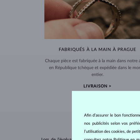
FABRIQUÉS À LA MAIN À PRAGUE
Chaque pièce est fabriquée à la main dans notre a
en République tchèque et expédiée dans le mo
entier.
LIVRAISON >
Afin d’assurer le bon fonctionn
nos publicités selon vos préf
l’utilisation des cookies, de pet
Lors de l’évaluation et de la certification des
dia
consultez notre
Politique en m