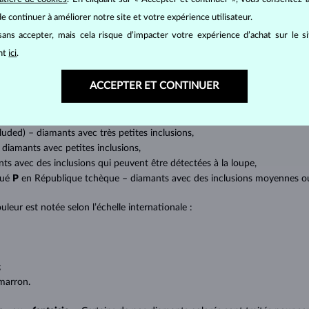
amant.
e continuer à améliorer notre site et votre expérience utilisateur.
ans accepter, mais cela risque d’impacter votre expérience d’achat sur le s
at brillant. La taille ronde dite
brillant
appartient aux tailles les plus
a marquise, baguette, cœur, larme, ovale ou princesse (quadrilatère o
ant
ici
.
lles
).
ACCEPTER ET CONTINUER
a quantité, la taille et la répartition des inclusions ou bien des imperfec
avec transparence absolue sans inclusions,
cluded) – diamants avec très petites inclusions,
 diamants avec petites inclusions,
nts avec des inclusions qui peuvent être détectées à la loupe,
qué
P
en République tchèque – diamants avec des inclusions moyennes ou p
uleur est notée selon l’échelle internationale :
;
;
marron.