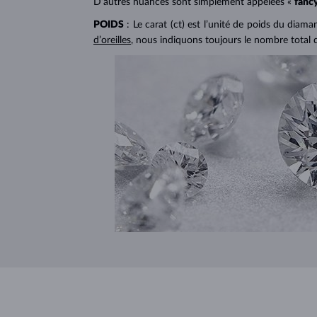
D’autres nuances sont simplement appelées «
fanc
POIDS
: Le carat (ct) est l’unité de poids du diam
d’oreilles
, nous indiquons toujours le nombre total 