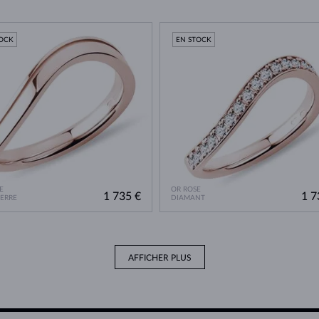
TOCK
EN STOCK
E
OR ROSE
1 735 €
1 7
IERRE
DIAMANT
AFFICHER PLUS