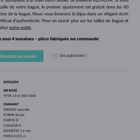
PERLES
t fabriquées à la main dans l'atelier de joaillerie KLENOTA. Si vous
OR BLANC
OR ROSE
OR BLANC
 taille de votre bague, le premier ajustement est gratuit dans les 60
DÉCOUVRIR
DÉCOUVRIR
DÉCOUVRIR
DÉCOUVRIR
tion de la bague. Nous vous livrerons le bijou dans un élégant écrin
icat d'authenticité. Pour en savoir plus sur les tailles de bague et
DÉCOUVRIR
ultez
notre guide
.
on sous 4 semaines – pièce fabriquée sur commande
Ajouter au panier
DES QUESTIONS ?
S0926204
OR ROSE
TITRE
14 kt 585/1000
DIAMANT
ORIGINE
naturelle
FORME
Ronde
PURETÉ
SI
COULEUR
G
DIAMÈTRE
1.6 mm
POIDS
0.255 ct