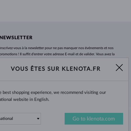
NEWSLETTER
Inscrivez-vous
à
la newsletter pour ne pas manquer nos événements et nos
promotions ! Il suffit d'entrer votre adresse E-mail et de valider. Vous avez la
possibilité de vous désabonner
à
tout moment. Nous attendons avec
impatience.
VOUS ÊTES SUR KLENOTA.FR
S'ABONNER
he best shopping experience, we recommend visiting our
Oui, je veux recevoir des
nouvelles intéressantes par e-mail.
ational website in English.
Go to klenota.com