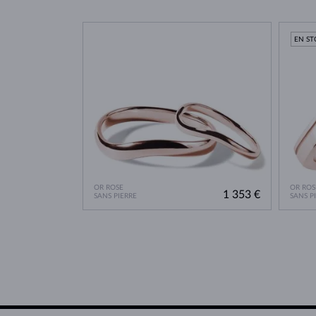
EN S
OR ROSE
OR ROS
1 353 €
SANS PIERRE
SANS P