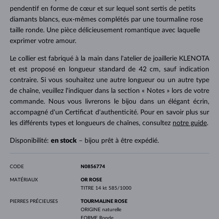
pendentif en forme de cœur et sur lequel sont sertis de petits
diamants blancs, eux-mêmes complétés par une tourmaline rose
taille ronde. Une pièce délicieusement romantique avec laquelle
exprimer votre amour.
Le collier est fabriqué à la main dans l'atelier de joaillerie KLENOTA
et est proposé en longueur standard de 42 cm, sauf indication
contraire. Si vous souhaitez une autre longueur ou un autre type
de chaîne, veuillez l'indiquer dans la section « Notes » lors de votre
commande. Nous vous livrerons le bijou dans un élégant écrin,
accompagné d'un Certificat d'authenticité. Pour en savoir plus sur
les différents types et longueurs de chaînes, consultez
notre guide
.
Disponibilité:
en stock
– bijou prêt à être expédié.
CODE
N0856774
MATÉRIAUX
OR ROSE
TITRE
14 kt 585/1000
PIERRES PRÉCIEUSES
TOURMALINE ROSE
ORIGINE
naturelle
FORME
Ronde