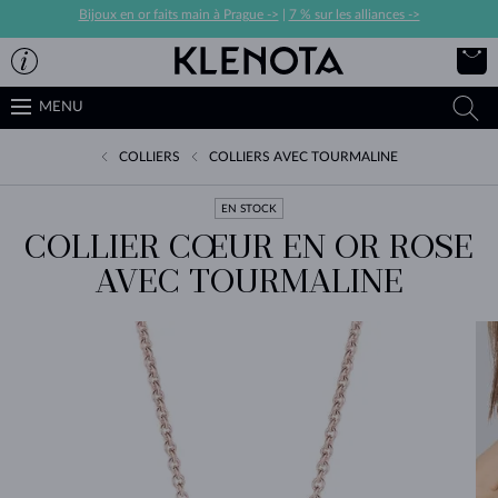
Bijoux en or faits main à Prague ->
|
7 % sur les alliances ->
MENU
COLLIERS
COLLIERS AVEC TOURMALINE
EN STOCK
COLLIER CŒUR EN OR ROSE
AVEC TOURMALINE