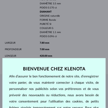
DIAMÈTRE
3.5 mm
POIDS
0.170 ct
DIAMANT
ORIGINE
naturelle
FORME
Ronde
PURETÉ
SI
COULEUR
G
DIAMÈTRE
1.1 mm
POIDS
0.096 ct
LARGEUR
7.80 mm
PROFONDEUR
7.00 mm
LONGEUR
420.00 mm
POIDS
1.60 g
BIENVENUE CHEZ KLENOTA
Afin d’assurer le bon fonctionnement de notre site, d’enregistrer
votre panier, de vous maintenir connecter à chaque visite, de
BIJOUX DE
L'ATELIER KLENOTA
personnaliser nos publicités selon vos préférences et de vous
prévenir des nouveautés ou réductions, nous avons besoin de
votre consentement pour l’utilisation des cookies, de petits
fichiers stockés temporairement sur notre serveur. Pour plus