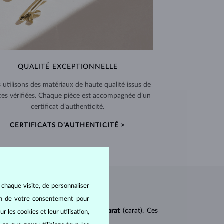
QUALITÉ EXCEPTIONNELLE
 utilisons des matériaux de haute qualité issus de
ces vérifiées. Chaque pièce est accompagnée d’un
certificat d’authenticité.
CERTIFICATS D’AUTHENTICITÉ >
 chaque visite, de personnaliser
oin de votre consentement pour
ureté
(clarity),
couleur
(color) et
carat
(carat). Ces
r les cookies et leur utilisation,