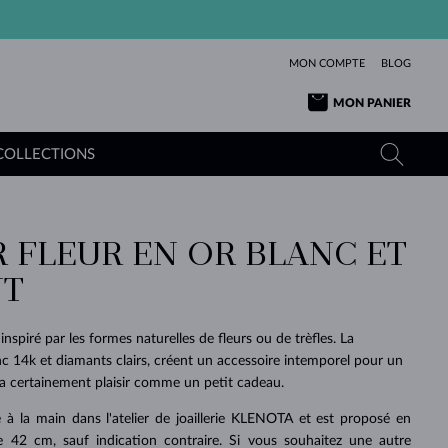
MON COMPTE
BLOG
MON PANIER
COLLECTIONS
R FLEUR EN OR BLANC ET
OR JAUNE
TANZANITES
TOURMALINES
SAPHIRS
NT
OR ROSE
TOPAZES
MOLDAVITES
ÉMERAUDES
L'AMOUR
TOURMALINES
MINÉRAUX
MOLDAVITES
inspiré par les formes naturelles de fleurs ou de trèfles. La
PENDENTIFS
INTEMPORELS
AUTHENTIQUES
EXCEPTIONNELLES
BEAUTÉ
DE SES
PLUS
c 14k et diamants clairs, créent un accessoire intemporel pour un
MOLDAVITES
PENDENTIFS EN PERLES
MINÉRAUX
era certainement plaisir comme un petit cadeau.
E
DÉCOUVRIR
BEAUTÉ
DES
POUR BÉBÉS
OR BLANC
MARIAGE
BELLES
RÊVES
PURE
ué à la main dans l'atelier de joaillerie KLENOTA et est proposé en
MARIAGE
OR JAUNE
OR JAUNE
DÉCOUVRIR
DÉCOUVRIR
DÉCOUVRIR
DÉCOUVRIR
 42 cm, sauf indication contraire. Si vous souhaitez une autre