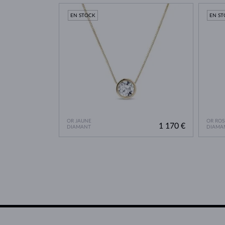
EN STOCK
EN S
OR JAUNE
OR ROS
1 170 €
DIAMANT
DIAMA