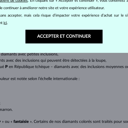
atière de cookies
. En cliquant sur « Accepter et continuer », vous consentez à
at brillant. La taille ronde dite
brillant
appartient aux tailles les plus
e continuer à améliorer notre site et votre expérience utilisateur.
a marquise, baguette, cœur, larme, ovale ou princesse (quadrilatère o
ans accepter, mais cela risque d’impacter votre expérience d’achat sur le s
lles
).
ant
ici
.
a quantité, la taille et la répartition des inclusions ou bien des imperfec
ACCEPTER ET CONTINUER
avec transparence absolue sans inclusions,
cluded) – diamants avec très petites inclusions,
 diamants avec petites inclusions,
nts avec des inclusions qui peuvent être détectées à la loupe,
qué
P
en République tchèque – diamants avec des inclusions moyennes ou p
uleur est notée selon l’échelle internationale :
;
;
marron.
y
» ou «
fantaisie
». Certains de nos diamants colorés sont traités pour sou