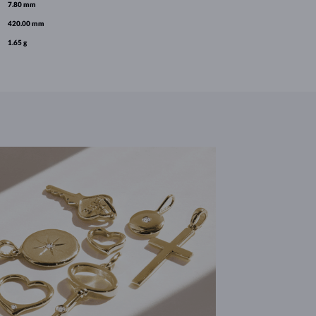
7.80 mm
420.00 mm
1.65 g