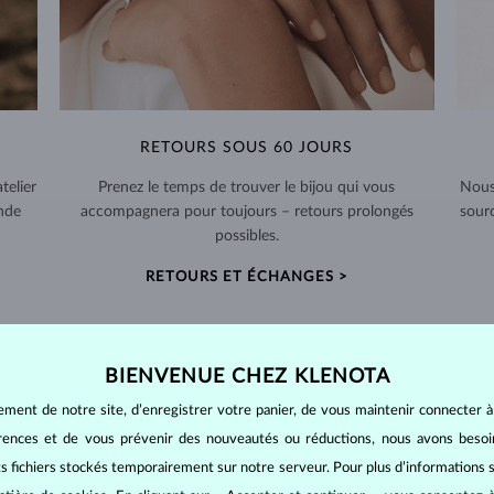
RETOURS SOUS 60 JOURS
telier
Prenez le temps de trouver le bijou qui vous
Nous
nde
accompagnera pour toujours – retours prolongés
sour
possibles.
RETOURS ET ÉCHANGES >
BIENVENUE CHEZ KLENOTA
ement de notre site, d’enregistrer votre panier, de vous maintenir connecter à
BIJOUX EN
DIAMANT
érences et de vous prévenir des nouveautés ou réductions, nous avons bes
mants
, on utilise les 4 paramètres de base, appelés
4C
:
taille
(cut),
p
its fichiers stockés temporairement sur notre serveur. Pour plus d’informations su
amant.