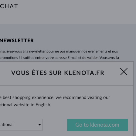
ACHAT
NEWSLETTER
Inscrivez-vous
à
la newsletter pour ne pas manquer nos événements et nos
promotions ! Il suffit d'entrer votre adresse E-mail et de valider. Vous avez la
possibilité de vous désabonner
à
tout moment. Nous attendons avec
impatience.
VOUS ÊTES SUR KLENOTA.FR
S'ABONNER
he best shopping experience, we recommend visiting our
Oui, je veux recevoir des
nouvelles intéressantes par e-mail.
ational website in English.
Go to klenota.com