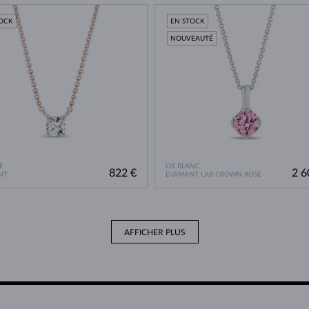
TOCK
EN STOCK
NOUVEAUTÉ
E
OR BLANC
822 €
2 6
NT
DIAMANT LAB GROWN ROSE
AFFICHER PLUS