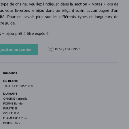
PERLES
OR BLANC
OR ROSE
OR BLANC
ype de chaîne, veuillez l'indiquer dans la section « Notes » lors de
DÉCOUVRIR
DÉCOUVRIR
DÉCOUVRIR
DÉCOUVRIR
 vous livrerons le bijou dans un élégant écrin, accompagné d'un
cité. Pour en savoir plus sur les différents types et longueurs de
DÉCOUVRIR
tre guide
.
k
– bijou prêt à être expédié.
jouter au panier
DES QUESTIONS ?
K0636032
OR BLANC
TITRE
14 kt 585/1000
DIAMANT
ORIGINE
naturelle
FORME
Ronde
PURETÉ
SI
COULEUR
G
DIAMÈTRE
1.7 mm
POIDS
0.02 ct