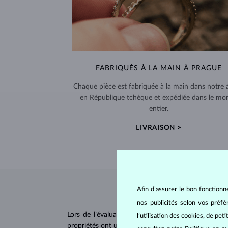
FABRIQUÉS À LA MAIN À PRAGUE
Chaque pièce est fabriquée à la main dans notre a
en République tchèque et expédiée dans le mo
entier.
LIVRAISON >
Afin d’assurer le bon fonctionn
nos publicités selon vos préf
Lors de l’évaluation et de la certification des
dia
l’utilisation des cookies, de pet
propriétés ont un impact majeur sur le prix d’un di