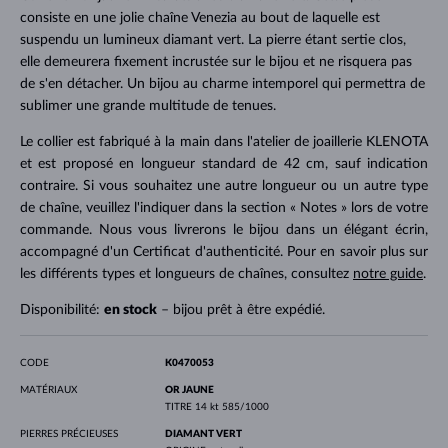
consiste en une jolie chaîne Venezia au bout de laquelle est
suspendu un lumineux diamant vert. La pierre étant sertie clos,
elle demeurera fixement incrustée sur le bijou et ne risquera pas
de s'en détacher. Un bijou au charme intemporel qui permettra de
sublimer une grande multitude de tenues.
Le collier est fabriqué à la main dans l'atelier de joaillerie KLENOTA
et est proposé en longueur standard de 42 cm, sauf indication
contraire. Si vous souhaitez une autre longueur ou un autre type
de chaîne, veuillez l'indiquer dans la section « Notes » lors de votre
commande. Nous vous livrerons le bijou dans un élégant écrin,
accompagné d'un Certificat d'authenticité. Pour en savoir plus sur
les différents types et longueurs de chaînes, consultez
notre guide
.
Disponibilité:
en stock
– bijou prêt à être expédié.
CODE
K0470053
MATÉRIAUX
OR JAUNE
TITRE
14 kt 585/1000
PIERRES PRÉCIEUSES
DIAMANT VERT