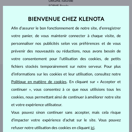
ORIGINE
naturelle
FORME
Ronde
PURETÉ
SI
AJUSTEMENT
Réglage de la couleur
BIENVENUE CHEZ KLENOTA
DIAMÈTRE
4.0 mm
POIDS
0.250 ct
Afin d’assurer le bon fonctionnement de notre site, d’enregistrer
PROFONDEUR
5.10 mm
votre panier, de vous maintenir connecter à chaque visite, de
LONGEUR
420.00 mm
personnaliser nos publicités selon vos préférences et de vous
POIDS
1.25 g
prévenir des nouveautés ou réductions, nous avons besoin de
votre consentement pour l’utilisation des cookies, de petits
fichiers stockés temporairement sur notre serveur. Pour plus
d’informations sur les cookies et leur utilisation, consultez notre
BIJOUX DE
L'ATELIER KLENOTA
Politique en matière de cookies
. En cliquant sur « Accepter et
continuer », vous consentez à ce que nous utilisions tous les
cookies, nous permettant ainsi de continuer à améliorer notre site
et votre expérience utilisateur.
Vous pouvez sinon continuer sans accepter, mais cela risque
d’impacter votre expérience d’achat sur le site. Vous pouvez
refuser notre utilisation des cookies en cliquant
ici
.