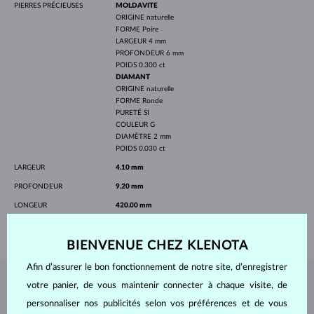
PIERRES PRÉCIEUSES
MOLDAVITE
ORIGINE
naturelle
FORME
Poire
LARGEUR
4 mm
PROFONDEUR
6 mm
POIDS
0.300 ct
DIAMANT
ORIGINE
naturelle
FORME
Ronde
PURETÉ
SI
COULEUR
G
DIAMÈTRE
2 mm
POIDS
0.030 ct
LARGEUR
4.10 mm
PROFONDEUR
9.20 mm
LONGEUR
420.00 mm
POIDS
1.45 g
BIENVENUE CHEZ KLENOTA
Afin d’assurer le bon fonctionnement de notre site, d’enregistrer
votre panier, de vous maintenir connecter à chaque visite, de
BIJOUX DE
L'ATELIER KLENOTA
personnaliser nos publicités selon vos préférences et de vous