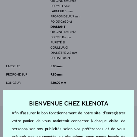
ORIGINE
naturelle
FORME
Ovale
LARGEUR
5 mm
PROFONDEUR
7 mm
POIDS
0.650 ct
DIAMANT
ORIGINE
naturelle
FORME
Ronde
PURETÉ
SI
COULEUR
G
DIAMÈTRE
2.2 mm
POIDS
0.04 ct
LARGEUR
5.00 mm
PROFONDEUR
9.80 mm
LONGEUR
420.00 mm
POIDS
1.85 g
BIENVENUE CHEZ KLENOTA
Afin d’assurer le bon fonctionnement de notre site, d’enregistrer
BIJOUX DE
L'ATELIER KLENOTA
votre panier, de vous maintenir connecter à chaque visite, de
personnaliser nos publicités selon vos préférences et de vous