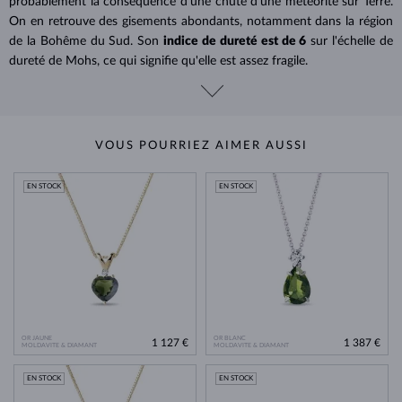
probablement la conséquence d’une chute d'une météorite sur Terre.
On en retrouve des gisements abondants, notamment dans la région
de la Bohême du Sud. Son
indice de dureté est de 6
sur l'échelle de
dureté de Mohs, ce qui signifie qu'elle est assez fragile.
VOUS POURRIEZ AIMER AUSSI
EN STOCK
EN STOCK
OR JAUNE
OR BLANC
1 127 €
1 387 €
MOLDAVITE & DIAMANT
MOLDAVITE & DIAMANT
EN STOCK
EN STOCK