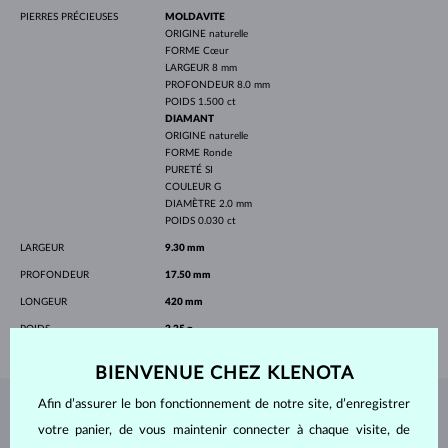
PIERRES PRÉCIEUSES
MOLDAVITE
ORIGINE
naturelle
FORME
Cœur
LARGEUR
8 mm
PROFONDEUR
8.0 mm
POIDS
1.500 ct
DIAMANT
ORIGINE
naturelle
FORME
Ronde
PURETÉ
SI
COULEUR
G
DIAMÈTRE
2.0 mm
POIDS
0.030 ct
LARGEUR
9.30 mm
PROFONDEUR
17.50 mm
LONGEUR
420 mm
POIDS
2.25 g
BIENVENUE CHEZ KLENOTA
Afin d’assurer le bon fonctionnement de notre site, d’enregistrer
BIJOUX DE
L'ATELIER KLENOTA
votre panier, de vous maintenir connecter à chaque visite, de