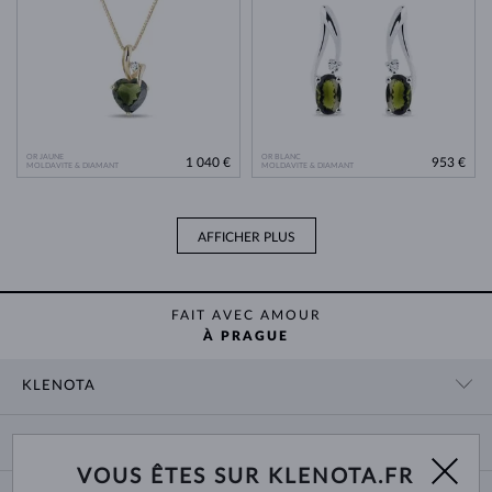
OR JAUNE
OR BLANC
1 040 €
953 €
MOLDAVITE & DIAMANT
MOLDAVITE & DIAMANT
AFFICHER PLUS
FAIT AVEC AMOUR
À PRAGUE
KLENOTA
CONTACT
PANIER
SHOWROOM
VOUS ÊTES SUR KLENOTA.FR
LIVRAISON ET PAIEMENT
NOUS CONNAÎTRE