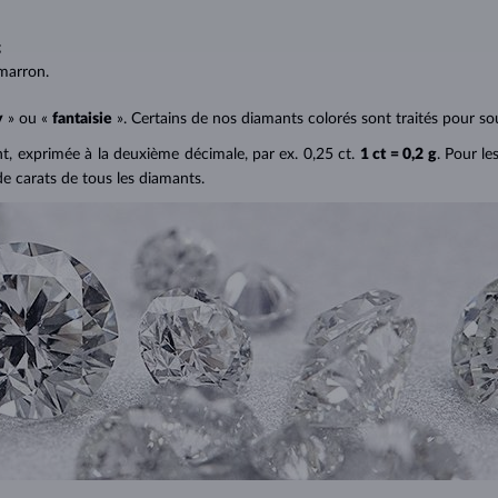
;
;
marron.
y
» ou «
fantaisie
». Certains de nos diamants colorés sont traités pour sou
ant, exprimée à la deuxième décimale, par ex. 0,25 ct.
1 ct = 0,2 g
. Pour le
de carats de tous les diamants.