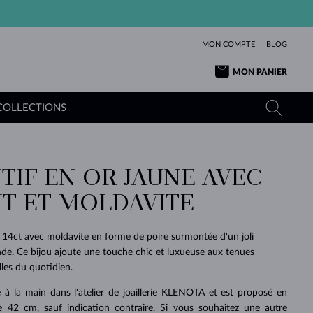
MON COMPTE
BLOG
MON PANIER
COLLECTIONS
TIF EN OR JAUNE AVEC
OR JAUNE
TANZANITES
TOURMALINES
SAPHIRS
T ET MOLDAVITE
OR ROSE
TOPAZES
MOLDAVITES
ÉMERAUDES
L'AMOUR
TOURMALINES
MINÉRAUX
MOLDAVITES
 14ct avec moldavite en forme de poire surmontée d'un joli
PENDENTIFS
INTEMPORELS
AUTHENTIQUES
EXCEPTIONNELLES
BEAUTÉ
DE SES
PLUS
de. Ce bijou ajoute une touche chic et luxueuse aux tenues
MOLDAVITES
PENDENTIFS EN PERLES
MINÉRAUX
les du quotidien.
E
DÉCOUVRIR
BEAUTÉ
DES
POUR BÉBÉS
OR BLANC
MARIAGE
BELLES
RÊVES
PURE
ué à la main dans l'atelier de joaillerie KLENOTA et est proposé en
MARIAGE
OR JAUNE
OR JAUNE
DÉCOUVRIR
DÉCOUVRIR
DÉCOUVRIR
DÉCOUVRIR
 42 cm, sauf indication contraire. Si vous souhaitez une autre