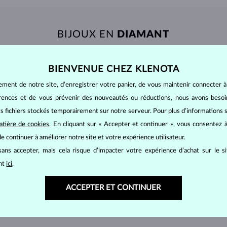
BIJOUX EN
DIAMANT
mants
, on utilise les 4 paramètres de base, appelés
4C
:
taille
(cut),
p
amant.
BIENVENUE CHEZ KLENOTA
at brillant. La taille ronde dite
brillant
appartient aux tailles les plus
ement de notre site, d’enregistrer votre panier, de vous maintenir connecter à
a marquise, baguette, cœur, larme, ovale ou princesse (quadrilatère o
érences et de vous prévenir des nouveautés ou réductions, nous avons bes
lles
).
its fichiers stockés temporairement sur notre serveur. Pour plus d’informations su
a quantité, la taille et la répartition des inclusions ou bien des imperfec
atière de cookies
. En cliquant sur « Accepter et continuer », vous consentez à
e continuer à améliorer notre site et votre expérience utilisateur.
avec transparence absolue sans inclusions,
cluded) – diamants avec très petites inclusions,
ans accepter, mais cela risque d’impacter votre expérience d’achat sur le s
 diamants avec petites inclusions,
ant
ici
.
nts avec des inclusions qui peuvent être détectées à la loupe,
qué
P
en République tchèque – diamants avec des inclusions moyennes ou p
ACCEPTER ET CONTINUER
uleur est notée selon l’échelle internationale :