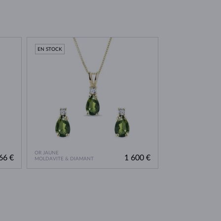
EN STOCK
OR JAUNE
66 €
1 600 €
MOLDAVITE & DIAMANT