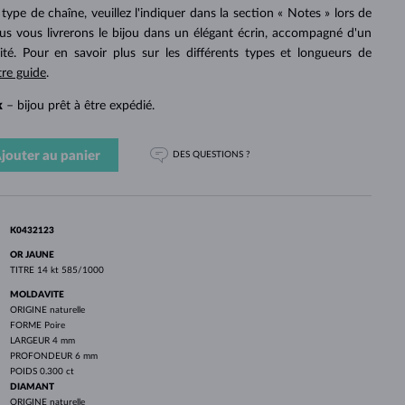
PERLES
OR BLANC
OR ROSE
OR BLANC
ype de chaîne, veuillez l'indiquer dans la section « Notes » lors de
DÉCOUVRIR
DÉCOUVRIR
DÉCOUVRIR
DÉCOUVRIR
 vous livrerons le bijou dans un élégant écrin, accompagné d'un
cité. Pour en savoir plus sur les différents types et longueurs de
DÉCOUVRIR
tre guide
.
k
– bijou prêt à être expédié.
jouter au panier
DES QUESTIONS ?
K0432123
OR JAUNE
TITRE
14 kt 585/1000
MOLDAVITE
ORIGINE
naturelle
FORME
Poire
LARGEUR
4 mm
PROFONDEUR
6 mm
POIDS
0.300 ct
DIAMANT
ORIGINE
naturelle