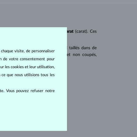
ureté
(clarity),
couleur
(color) et
carat
(carat). Ces
 populaires. Les diamants sont aussi taillés dans de
 chaque visite, de personnaliser
u triangulaire avec angles pointus et non coupés,
oin de votre consentement pour
r les cookies et leur utilisation,
tions internes du diamant :
 ce que nous utilisions tous les
ite. Vous pouvez refuser notre
lus grandes visibles à l’œil nu.