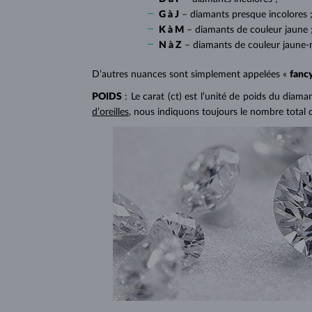
G à J
– diamants presque incolores 
K à M
– diamants de couleur jaune 
N à Z
– diamants de couleur jaune-
D’autres nuances sont simplement appelées «
fanc
POIDS
: Le carat (ct) est l’unité de poids du diam
d’oreilles
, nous indiquons toujours le nombre total 