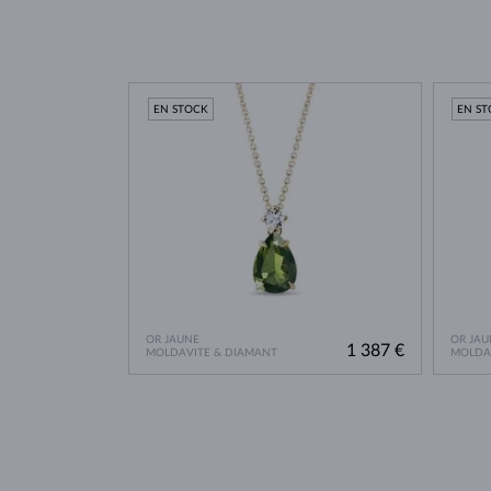
EN STOCK
EN S
OR JAUNE
OR JAU
1 387 €
MOLDAVITE & DIAMANT
MOLDA