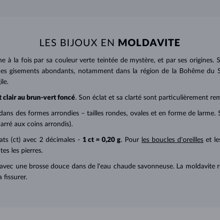
LES BIJOUX EN
MOLDAVITE
ne à la fois par sa couleur verte teintée de mystère, et par ses origine
 des gisements abondants, notamment dans la région de la Bohême du 
le.
t clair au brun-vert foncé
. Son éclat et sa clarté sont particulièrement re
dans des formes arrondies – tailles rondes, ovales et en forme de larme.
arré aux coins arrondis).
ats (ct) avec 2 décimales -
1 ct = 0,20 g
. Pour
les boucles d'oreilles
et le
es les pierres.
t avec une brosse douce dans de l'eau chaude savonneuse. La moldavite rec
 fissurer.