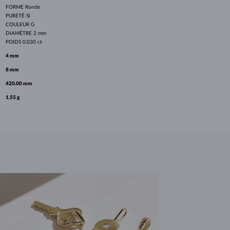
FORME
Ronde
PURETÉ
SI
COULEUR
G
DIAMÈTRE
2 mm
POIDS
0.030 ct
4 mm
8 mm
420.00 mm
1.55 g