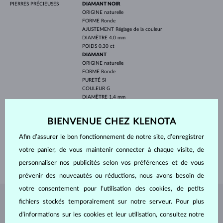
PIERRES PRÉCIEUSES
DIAMANT NOIR
ORIGINE
naturelle
FORME
Ronde
AJUSTEMENT
Réglage de la couleur
DIAMÈTRE
4.0 mm
POIDS
0.30 ct
DIAMANT
ORIGINE
naturelle
FORME
Ronde
PURETÉ
SI
COULEUR
G
DIAMÈTRE
1.4 mm
POIDS
0.144 ct
LARGEUR
7.60 mm
BIENVENUE CHEZ KLENOTA
PROFONDEUR
7.60 mm
Afin d’assurer le bon fonctionnement de notre site, d’enregistrer
LONGEUR
420 mm
votre panier, de vous maintenir connecter à chaque visite, de
POIDS
1.80 g
personnaliser nos publicités selon vos préférences et de vous
prévenir des nouveautés ou réductions, nous avons besoin de
votre consentement pour l’utilisation des cookies, de petits
fichiers stockés temporairement sur notre serveur. Pour plus
BIJOUX DE
L'ATELIER KLENOTA
d’informations sur les cookies et leur utilisation, consultez notre