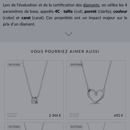
Lors de l’évaluation et de la certification des
diamants
, on utilise les 4
paramètres de base, appelés
4C
:
taille
(cut),
pureté
(clarity),
couleur
(color) et
carat
(carat). Ces propriétés ont un impact majeur sur le
prix d’un diamant.
VOUS POURRIEZ AIMER AUSSI
EN STOCK
EN STOCK
OR BLANC
OR BLANC
2 344 €
692 €
DIAMANT
DIAMANT
EN STOCK
EN STOCK