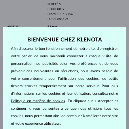
PURETÉ
SI
COULEUR
G
DIAMÈTRE
1.5 mm
POIDS
0.015 ct
LARGEUR
6.8 mm
LONGEUR
420.00 mm
BIENVENUE CHEZ KLENOTA
POIDS
1.60 g
Afin d’assurer le bon fonctionnement de notre site, d’enregistrer
votre panier, de vous maintenir connecter à chaque visite, de
personnaliser nos publicités selon vos préférences et de vous
BIJOUX DE
L'ATELIER KLENOTA
prévenir des nouveautés ou réductions, nous avons besoin de
votre consentement pour l’utilisation des cookies, de petits
fichiers stockés temporairement sur notre serveur. Pour plus
d’informations sur les cookies et leur utilisation, consultez notre
Politique en matière de cookies
. En cliquant sur « Accepter et
continuer », vous consentez à ce que nous utilisions tous les
cookies, nous permettant ainsi de continuer à améliorer notre site
et votre expérience utilisateur.