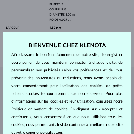
PURETÉ
SI
COULEUR
G
DIAMÈTRE
3.00 mm
POIDS
0.105 ct
LARGEUR
4.50 mm
PROFONDEUR
9.20 mm
LONGEUR
420.00 mm
BIENVENUE CHEZ KLENOTA
POIDS
1.25 g
Afin d’assurer le bon fonctionnement de notre site, d’enregistrer
votre panier, de vous maintenir connecter à chaque visite, de
personnaliser nos publicités selon vos préférences et de vous
prévenir des nouveautés ou réductions, nous avons besoin de
BIJOUX DE
L'ATELIER KLENOTA
votre consentement pour l’utilisation des cookies, de petits
fichiers stockés temporairement sur notre serveur. Pour plus
d’informations sur les cookies et leur utilisation, consultez notre
Politique en matière de cookies
. En cliquant sur « Accepter et
continuer », vous consentez à ce que nous utilisions tous les
cookies, nous permettant ainsi de continuer à améliorer notre site
et votre expérience utilisateur.