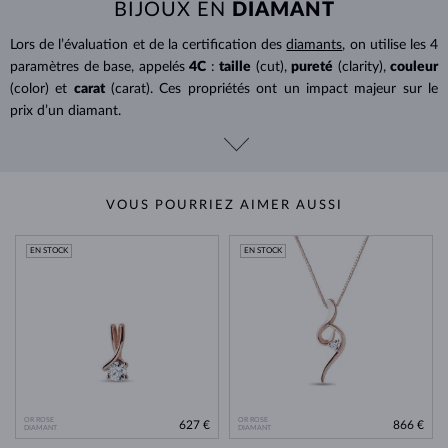
BIJOUX EN
DIAMANT
Lors de l’évaluation et de la certification des
diamants
, on utilise les 4
paramètres de base, appelés
4C
:
taille
(cut),
pureté
(clarity),
couleur
(color) et
carat
(carat). Ces propriétés ont un impact majeur sur le
prix d’un diamant.
VOUS POURRIEZ AIMER AUSSI
EN STOCK
EN STOCK
OR ROSE
OR ROSE
627 €
866 €
DIAMANT
DIAMANT