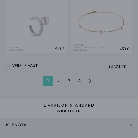
OR JAUNE
OR BLANC
DIAMANT LAB GROWN & PERLE
561 €
453 €
D'EAU DOUCE
D'EAU DOUCE
VERS LE HAUT
SUIVANTS
1
2
3
4
»
LIVRAISON STANDARD
GRATUITE
KLENOTA
CONTACT