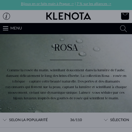
Bijoux en or faits main à Prague ->
|
7 % sur les alliances ->
MENU
ROSA
Comme la rosée du matin, scintillant doucement dans la lumière de l'aube,
dansant délicatement le long des brins d'herbe. La collection Rosa – rosée en
tchèque – capture cette beauté naturelle. Des perles et des diamants
rayonnants qui flottent sur la peau, captant la lumière et scintillant à chaque
mouvement, créant une dynamique unique. Laissez-vous séduire par ces
bijoux luxueux inspirés des gouttes de rosée qui scintillent le matin.
SELON LA POPULARITÉ
36/110
SÉLECTION