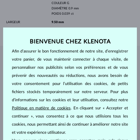
COULEUR
G
DIAMÈTRE
0.9 mm
POIDS
0.039 ct
LARGEUR
9.50 mm
POIDS
0.70 g
BIENVENUE CHEZ KLENOTA
Afin d’assurer le bon fonctionnement de notre site, d’enregistrer
BIJOUX DE
L'ATELIER KLENOTA
votre panier, de vous maintenir connecter à chaque visite, de
personnaliser nos publicités selon vos préférences et de vous
prévenir des nouveautés ou réductions, nous avons besoin de
votre consentement pour l’utilisation des cookies, de petits
fichiers stockés temporairement sur notre serveur. Pour plus
d’informations sur les cookies et leur utilisation, consultez notre
Politique en matière de cookies
. En cliquant sur « Accepter et
continuer », vous consentez à ce que nous utilisions tous les
cookies, nous permettant ainsi de continuer à améliorer notre site
et votre expérience utilisateur.