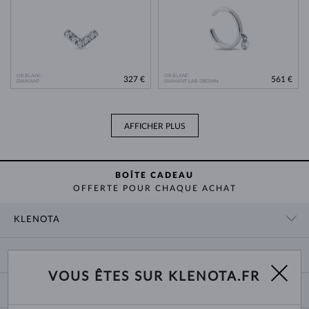
OR BLANC
OR BLANC
327 €
561 €
DIAMANT
DIAMANT LAB GROWN
AFFICHER PLUS
BOÎTE CADEAU
OFFERTE POUR CHAQUE ACHAT
KLENOTA
CONTACT
PANIER
SHOWROOM
VOUS ÊTES SUR KLENOTA.FR
LIVRAISON ET PAIEMENT
NOUS CONNAÎTRE
BIJOUX
RETOURS ET ÉCHANGES
PRESSE