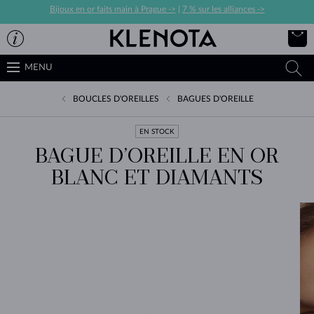
Bijoux en or faits main à Prague ->
|
7 % sur les alliances ->
MENU
BOUCLES D'OREILLES
BAGUES D'OREILLE
EN STOCK
BAGUE D’OREILLE EN OR
BLANC ET DIAMANTS