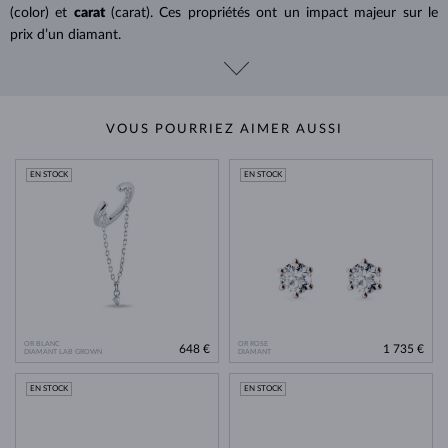
(color) et
carat
(carat). Ces propriétés ont un impact majeur sur le
prix d’un diamant.
VOUS POURRIEZ AIMER AUSSI
EN STOCK
EN STOCK
OR BLANC
OR ROSE
648 €
1 735 €
DIAMANT LAB GROWN
DIAMANT
EN STOCK
EN STOCK