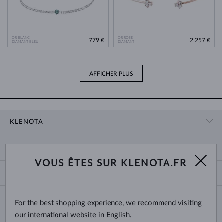
OR BLANC
OR ROSE
779 €
2 257 €
DIAMANT BLEU
DIAMANT
AFFICHER PLUS
KLENOTA
CONTACT
PANIER
SHOWROOM
VOUS ÊTES SUR KLENOTA.FR
LIVRAISON ET PAIEMENT
NOUS CONNAÎTRE
BIJOUX
RETOURS ET ÉCHANGES
PRESSE
TAILLES DES BAGUES
GARANTIE
BLOG
CHANGE COUNTRY
For the best shopping experience, we recommend visiting
TAILLE ET VARIÉTÉ DES CHAÎNES
CHOISIR DES ALLIANCES
our international website in English.
TAILLES DE BRACELETS
CERTIFICATS D’AUTHENTICITÉ
France