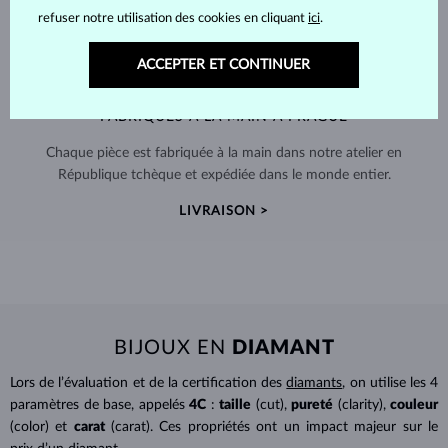
refuser notre utilisation des cookies en cliquant
ici
.
ACCEPTER ET CONTINUER
FABRIQUÉS À LA MAIN À PRAGUE
Chaque pièce est fabriquée à la main dans notre atelier en
République tchèque et expédiée dans le monde entier.
LIVRAISON >
BIJOUX EN
DIAMANT
Lors de l’évaluation et de la certification des
diamants
, on utilise les 4
paramètres de base, appelés
4C
:
taille
(cut),
pureté
(clarity),
couleur
(color) et
carat
(carat). Ces propriétés ont un impact majeur sur le