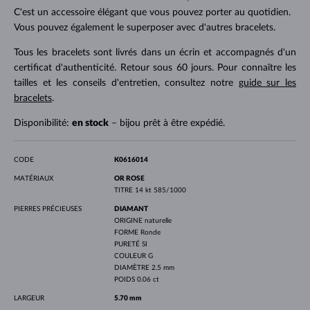
C'est un accessoire élégant que vous pouvez porter au quotidien.
Vous pouvez également le superposer avec d'autres bracelets.
Tous les bracelets sont livrés dans un écrin et accompagnés d'un
certificat d'authenticité. Retour sous 60 jours. Pour connaître les
tailles et les conseils d'entretien, consultez notre
guide sur les
bracelets
.
Disponibilité:
en stock
– bijou prêt à être expédié.
CODE
K0616014
MATÉRIAUX
OR ROSE
TITRE
14 kt 585/1000
PIERRES PRÉCIEUSES
DIAMANT
ORIGINE
naturelle
FORME
Ronde
PURETÉ
SI
COULEUR
G
DIAMÈTRE
2.5 mm
POIDS
0.06 ct
LARGEUR
5.70 mm