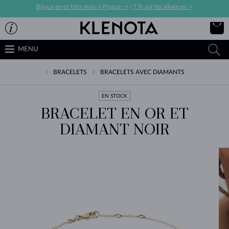
Bijoux en or faits main à Prague ->
|
7 % sur les alliances ->
MENU
BRACELETS
BRACELETS AVEC DIAMANTS
EN STOCK
BRACELET EN OR ET
DIAMANT NOIR