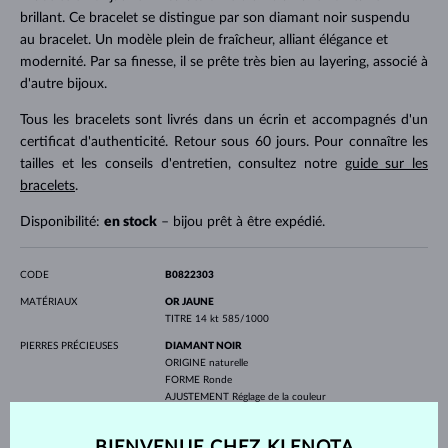
brillant. Ce bracelet se distingue par son diamant noir suspendu
au bracelet. Un modèle plein de fraîcheur, alliant élégance et
modernité. Par sa finesse, il se prête très bien au layering, associé à
d'autre bijoux.
Tous les bracelets sont livrés dans un écrin et accompagnés d'un
certificat d'authenticité. Retour sous 60 jours. Pour connaître les
tailles et les conseils d'entretien, consultez notre
guide sur les
bracelets
.
Disponibilité:
en stock
– bijou prêt à être expédié.
CODE
B0822303
MATÉRIAUX
OR JAUNE
TITRE
14 kt 585/1000
PIERRES PRÉCIEUSES
DIAMANT NOIR
ORIGINE
naturelle
FORME
Ronde
AJUSTEMENT
Réglage de la couleur
DIAMÈTRE
4.00 mm
POIDS
0.300 ct
BIENVENUE CHEZ KLENOTA