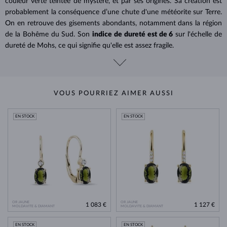
couleur verte teintée de mystère, et par ses origines. Sa création est
probablement la conséquence d’une chute d'une météorite sur Terre.
On en retrouve des gisements abondants, notamment dans la région
de la Bohême du Sud. Son
indice de dureté est de 6
sur l'échelle de
dureté de Mohs, ce qui signifie qu'elle est assez fragile.
VOUS POURRIEZ AIMER AUSSI
EN STOCK
EN STOCK
OR JAUNE
OR JAUNE
1 083 €
1 127 €
MOLDAVITE & DIAMANT
MOLDAVITE & DIAMANT
EN STOCK
EN STOCK