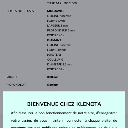
TITRE
14 kt 585/1000
PIERRES PRÉCIEUSES
MOLDAVITE
ORIGINE
naturelle
FORME
Ovale
LARGEUR
3 mm
PROFONDEUR
5 mm
POIDS
0.40 ct
DIAMANT
ORIGINE
naturelle
FORME
Ronde
PURETÉ
SI
COULEUR
G
DIAMÈTRE
1.3 mm
POIDS
0.02 ct
LARGEUR
3.00 mm
PROFONDEUR
6.80 mm
LONGEUR
15.20 mm
POIDS
1.5 g
BIENVENUE CHEZ KLENOTA
Afin d’assurer le bon fonctionnement de notre site, d’enregistrer
votre panier, de vous maintenir connecter à chaque visite, de
BIJOUX DE
L'ATELIER KLENOTA