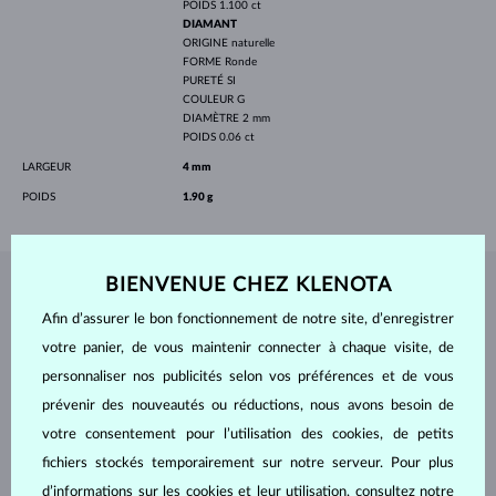
POIDS
1.100 ct
DIAMANT
ORIGINE
naturelle
FORME
Ronde
PURETÉ
SI
COULEUR
G
DIAMÈTRE
2 mm
POIDS
0.06 ct
LARGEUR
4 mm
POIDS
1.90 g
BIENVENUE CHEZ KLENOTA
BIJOUX DE
L'ATELIER KLENOTA
Afin d’assurer le bon fonctionnement de notre site, d’enregistrer
votre panier, de vous maintenir connecter à chaque visite, de
personnaliser nos publicités selon vos préférences et de vous
prévenir des nouveautés ou réductions, nous avons besoin de
votre consentement pour l’utilisation des cookies, de petits
fichiers stockés temporairement sur notre serveur. Pour plus
d’informations sur les cookies et leur utilisation, consultez notre