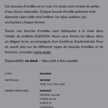
Ces boucles d'oreilles en or rose 14 carats sont ornées de perles
d'eau douce naturelles. Chaque boucle d'oreille présente trois
diamants clairs taille rond brillant. Un bijou sublime, qui
enchantera chaque femme.
Toutes nos boucles d'oreilles sont fabriquées à la main dans
l'atelier de joaillerie KLENOTA. Nous vous livrons les bijoux dans
un élégant écrin, accompagnés d'un Certificat d'authenticité. Pour
en savoir plus sur les différents types de boucles d'oreilles et de
fermoirs, consultez
notre guide
.
Disponibilité:
en stock
– bijou prêt à être expédié.
CODE
E0644004
MATÉRIAUX
OR ROSE
TITRE
14 kt 585/1000
PIERRES PRÉCIEUSES
DIAMANT
ORIGINE
naturelle
FORME
Ronde
PURETÉ
SI
COULEUR
G