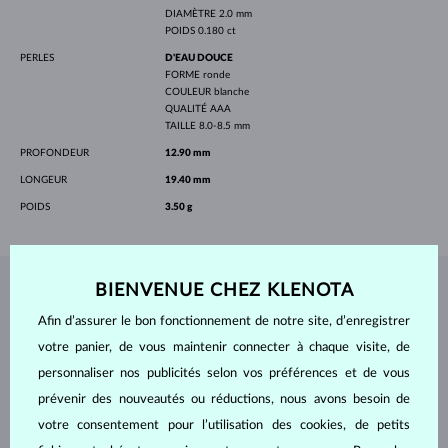
DIAMÈTRE
2.0 mm
POIDS
0.180 ct
PERLES
D'EAU DOUCE
FORME
ronde
COULEUR
blanche
QUALITÉ
AAA
TAILLE
8.0-8.5 mm
PROFONDEUR
12.90 mm
LONGEUR
19.40 mm
POIDS
3.50 g
BIENVENUE CHEZ KLENOTA
BIJOUX DE
L'ATELIER KLENOTA
Afin d’assurer le bon fonctionnement de notre site, d’enregistrer
votre panier, de vous maintenir connecter à chaque visite, de
personnaliser nos publicités selon vos préférences et de vous
prévenir des nouveautés ou réductions, nous avons besoin de
votre consentement pour l’utilisation des cookies, de petits