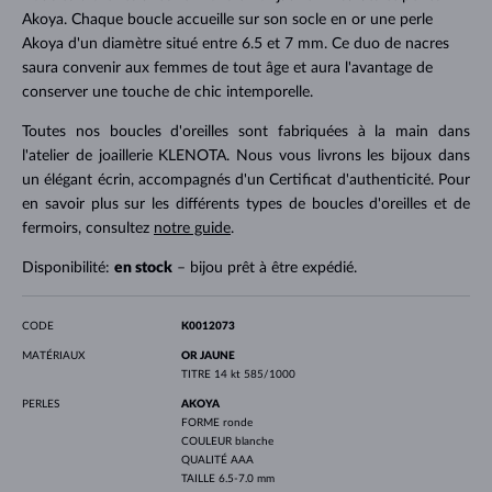
Akoya. Chaque boucle accueille sur son socle en or une perle
Akoya d'un diamètre situé entre 6.5 et 7 mm. Ce duo de nacres
saura convenir aux femmes de tout âge et aura l'avantage de
conserver une touche de chic intemporelle.
Toutes nos boucles d'oreilles sont fabriquées à la main dans
l'atelier de joaillerie KLENOTA. Nous vous livrons les bijoux dans
un élégant écrin, accompagnés d'un Certificat d'authenticité. Pour
en savoir plus sur les différents types de boucles d'oreilles et de
fermoirs, consultez
notre guide
.
Disponibilité:
en stock
– bijou prêt à être expédié.
CODE
K0012073
MATÉRIAUX
OR JAUNE
TITRE
14 kt 585/1000
PERLES
AKOYA
FORME
ronde
COULEUR
blanche
QUALITÉ
AAA
TAILLE
6.5-7.0 mm