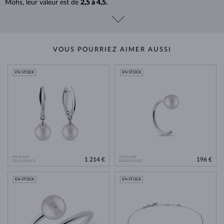
Mohs, leur valeur est de
2,5 à 4,5.
VOUS POURRIEZ AIMER AUSSI
EN STOCK
EN STOCK
OR BLANC
OR BLANC
1 214 €
196 €
D'EAU DOUCE
D'EAU DOUCE
EN STOCK
EN STOCK