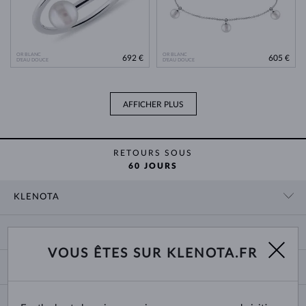
OR BLANC
OR BLANC
692 €
605 €
D'EAU DOUCE
D'EAU DOUCE
AFFICHER PLUS
RETOURS SOUS
60 JOURS
KLENOTA
CONTACT
PANIER
SHOWROOM
VOUS ÊTES SUR KLENOTA.FR
LIVRAISON ET PAIEMENT
NOUS CONNAÎTRE
BIJOUX
RETOURS ET ÉCHANGES
PRESSE
TAILLES DES BAGUES
GARANTIE
BLOG
CHANGE COUNTRY