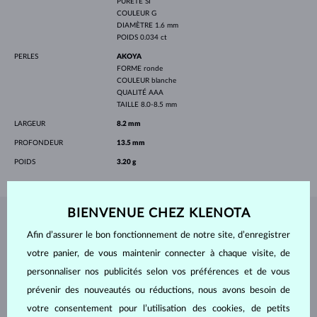
PURETÉ
SI
COULEUR
G
DIAMÈTRE
1.6 mm
POIDS
0.034 ct
PERLES
AKOYA
FORME
ronde
COULEUR
blanche
QUALITÉ
AAA
TAILLE
8.0-8.5 mm
LARGEUR
8.2 mm
PROFONDEUR
13.5 mm
POIDS
3.20 g
BIENVENUE CHEZ KLENOTA
BIJOUX DE
L'ATELIER KLENOTA
Afin d’assurer le bon fonctionnement de notre site, d’enregistrer
votre panier, de vous maintenir connecter à chaque visite, de
personnaliser nos publicités selon vos préférences et de vous
prévenir des nouveautés ou réductions, nous avons besoin de
votre consentement pour l’utilisation des cookies, de petits