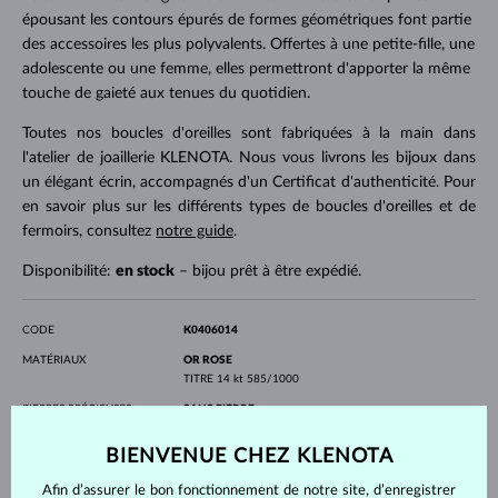
épousant les contours épurés de formes géométriques font partie
des accessoires les plus polyvalents. Offertes à une petite-fille, une
adolescente ou une femme, elles permettront d'apporter la même
touche de gaieté aux tenues du quotidien.
Toutes nos boucles d'oreilles sont fabriquées à la main dans
l'atelier de joaillerie KLENOTA. Nous vous livrons les bijoux dans
un élégant écrin, accompagnés d'un Certificat d'authenticité. Pour
en savoir plus sur les différents types de boucles d'oreilles et de
fermoirs, consultez
notre guide
.
Disponibilité:
en stock
– bijou prêt à être expédié.
CODE
K0406014
MATÉRIAUX
OR ROSE
TITRE
14 kt 585/1000
PIERRES PRÉCIEUSES
SANS PIERRE
LARGEUR
4.7 mm
BIENVENUE CHEZ KLENOTA
PROFONDEUR
4.7 mm
Afin d’assurer le bon fonctionnement de notre site, d’enregistrer