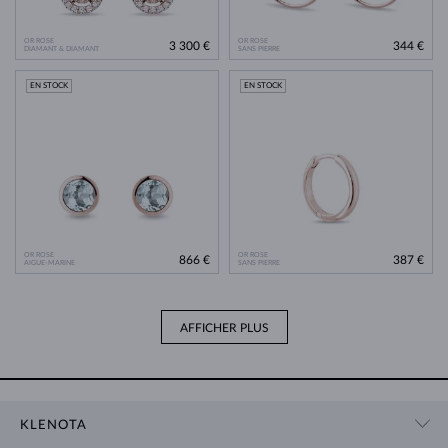
OR ROSE
OR ROSE
3 300 €
344 €
DIAMANT & DIAMANT
SANS PIERRE
EN STOCK
EN STOCK
OR ROSE
OR ROSE
866 €
387 €
AIGUE-MARINE
SANS PIERRE
AFFICHER PLUS
KLENOTA