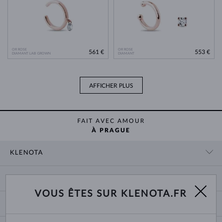
OR ROSE
OR ROSE
561 €
553 €
DIAMANT LAB GROWN
DIAMANT
AFFICHER PLUS
FAIT AVEC AMOUR
À PRAGUE
KLENOTA
CONTACT
PANIER
SHOWROOM
VOUS ÊTES SUR KLENOTA.FR
LIVRAISON ET PAIEMENT
NOUS CONNAÎTRE
BIJOUX
RETOURS ET ÉCHANGES
PRESSE