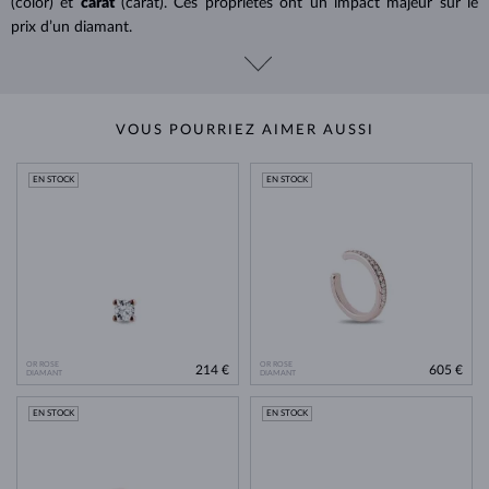
(color) et
carat
(carat). Ces propriétés ont un impact majeur sur le
prix d’un diamant.
VOUS POURRIEZ AIMER AUSSI
EN STOCK
EN STOCK
OR ROSE
OR ROSE
214 €
605 €
DIAMANT
DIAMANT
EN STOCK
EN STOCK