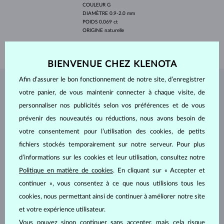
COULEUR
G
DIAMÈTRE
0.9-2.0 mm
POIDS
0.069 ct
ORIGINE
naturelle
POIDS
0.95 g
BIENVENUE CHEZ KLENOTA
Afin d’assurer le bon fonctionnement de notre site, d’enregistrer
BIJOUX DE
L'ATELIER KLENOTA
votre panier, de vous maintenir connecter à chaque visite, de
personnaliser nos publicités selon vos préférences et de vous
prévenir des nouveautés ou réductions, nous avons besoin de
votre consentement pour l’utilisation des cookies, de petits
fichiers stockés temporairement sur notre serveur. Pour plus
d’informations sur les cookies et leur utilisation, consultez notre
Politique en matière de cookies
. En cliquant sur « Accepter et
continuer », vous consentez à ce que nous utilisions tous les
cookies, nous permettant ainsi de continuer à améliorer notre site
et votre expérience utilisateur.
Vous pouvez sinon continuer sans accepter, mais cela risque