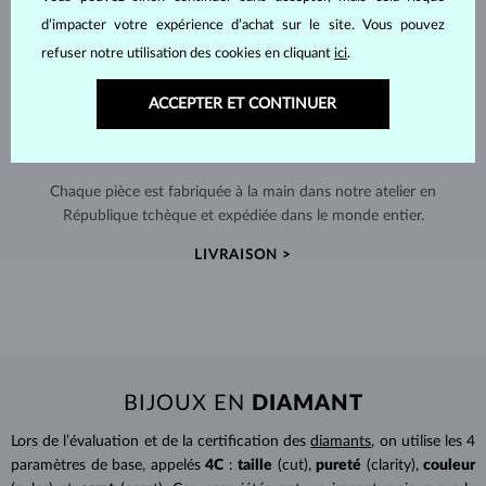
d’impacter votre expérience d’achat sur le site. Vous pouvez
refuser notre utilisation des cookies en cliquant
ici
.
ACCEPTER ET CONTINUER
FABRIQUÉS À LA MAIN À PRAGUE
Chaque pièce est fabriquée à la main dans notre atelier en
République tchèque et expédiée dans le monde entier.
LIVRAISON >
BIJOUX EN
DIAMANT
Lors de l’évaluation et de la certification des
diamants
, on utilise les 4
paramètres de base, appelés
4C
:
taille
(cut),
pureté
(clarity),
couleur